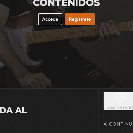
CONTENIDOS
15
Accede
Regístrate
16
17
18
DA AL
COMPLETAD
19
A CONTINU