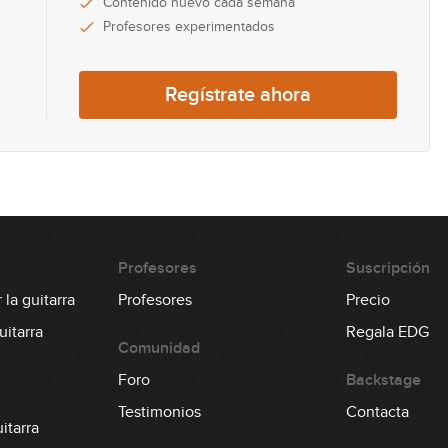
Contenido nuevo cada semana
Profesores experimentados
Regístrate ahora
Profesores
Suscripción
la guitarra
Profesores
Precio
itarra
Regala EDG
Comunidad
Foro
Backstage
Testimonios
Contacta
itarra