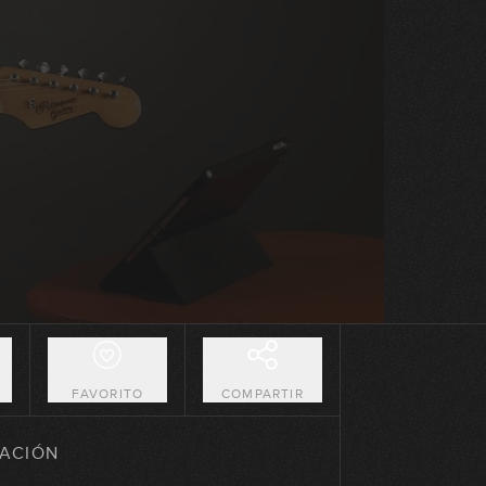
Pull-Off
12:01
Hammer-On + Pull-Off
08:50
Slides
11:10
Dinámicas
10:41
O
FAVORITO
COMPARTIR
Sonido: mano derecha
ACIÓN
13:34