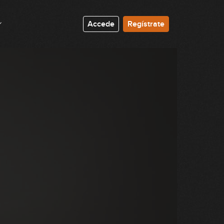
07:36
Accede
Regístrate
Vibrato
18:16
Bending
10:33
Bending: ejercicios
16:11
Bending: licks
GRATIS
09:59
Hammer-On
12:01