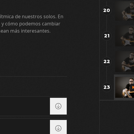
20
ítmica de nuestros solos. En
ico y cómo podemos cambiar
sean más interesantes.
21
22
23