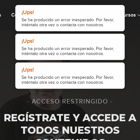
s
Cómo funciona
Precio
Comunidad
Recursos
10
11
12
· ACCESO RESTRINGIDO ·
13
REGÍSTRATE Y ACCEDE A
TODOS NUESTROS
14