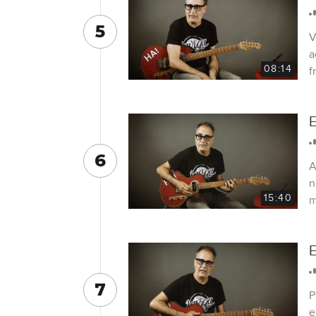
5
V
a
08:14
f
E
6
A
n
15:40
m
E
7
P
e