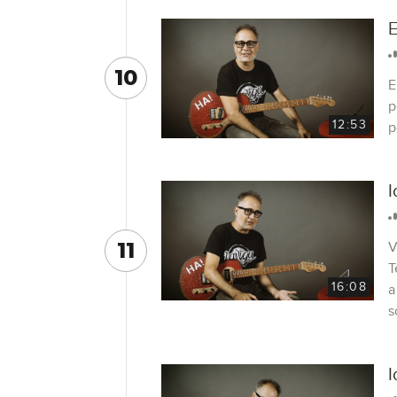
E
10
E
p
12:53
p
I
11
V
T
16:08
a
s
I