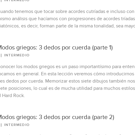
INTERMEDIO
uando tenemos que tocar sobre acordes cutríadas e incluso con
ismo análisis que hacíamos con progresiones de acordes tríadas
iatónicos, es decir, forman parte de la misma tonalidad, sea may
odos griegos: 3 dedos por cuerda (parte 1)
INTERMEDIO
onocer los modos griegos es un paso importantísimo para enten
ocamos en general. En esta lección veremos cómo introducirnos e
res dedos por cuerda. Memorizar estos siete dibujos también nos 
iete posiciones, lo cual es de mucha utilidad para muchos estilos 
l Hard Rock.
odos griegos: 3 dedos por cuerda (parte 2)
INTERMEDIO