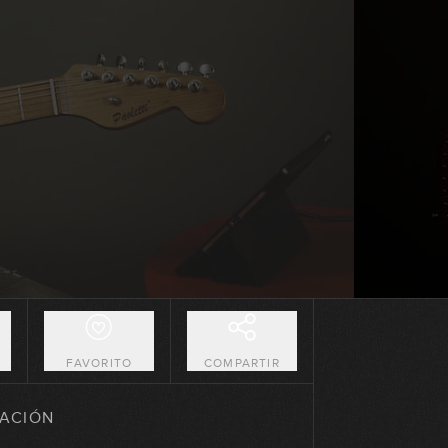
Escala mayor: Concepto 5+2
GRATIS
16:40
Escala mayor: Ejercicios en
posición 3 del CAGED
17:12
O
FAVORITO
COMPARTIR
Escala mayor: Ejercicios en
posición 1 del CAGED
ACIÓN
13:23