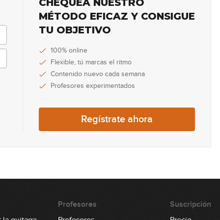
CHEQUEA NUESTRO
14
MÉTODO EFICAZ Y CONSIGUE
TU OBJETIVO
15
100% online
Flexible, tú marcas el ritmo
Contenido nuevo cada semana
Profesores experimentados
16
Regístrate ahora
17
18
Profesores
Suscripción