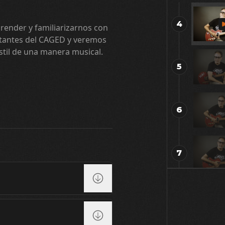
4
render y familiarizarnos con
estantes del CAGED y veremos
til de una manera musical.
5
6
7
8