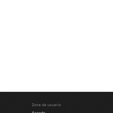
cuerda (parte 2)
15:09
Modos griegos: 3 dedos por
cuerda (parte 3)
05:37
Modos griegos: 3 dedos por
cuerda (parte 4)
07:02
Modos griegos: 3 dedos por
cuerda (parte 5)
14:10
Modos griegos: 3 dedos por
cuerda (práctica)
07:25
Zona de usuario