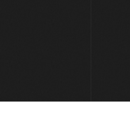
Escala menor: Ejercicios en
posiciones 1, 3 y 5 del CAGED
17:40
Escala menor: Práctica
12:53
Identificación de tonalidades
16:08
Identificación de tonalidades con
cuatríadas
11:21
Modos griegos: 3 dedos por
cuerda (parte 1)
21:32
Modos griegos: 3 dedos por