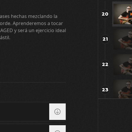
20
rases hechas mezclando la
corde. Aprenderemos a tocar
AGED y será un ejercicio ideal
stil.
21
22
23
24