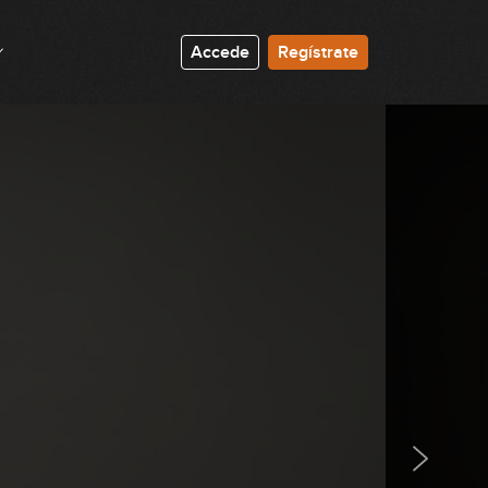
07:44
Accede
Regístrate
Escala mixolidia: posiciones 2, 4 y
5 del CAGED
16:38
Escala mixolidia: 3 dedos por
cuerda
05:00
Pentatónica dominante: posición
4 del CAGED
06:04
Pentatónica dominante: resto de
posiciones del CAGED
08:55
Escala mixolidia: identificación y
práctica