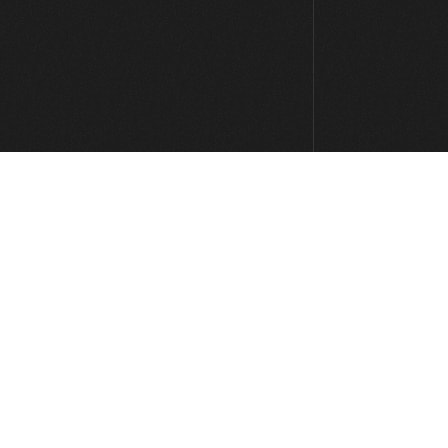
Combinar escalas y arpegios
menores
13:50