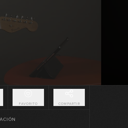
09:21
Dórica y mixolidia en armonía
Blues
07:25
Arpegios mayores: una octava
15:10
Arpegios mayores: posiciones del
CAGED
10:42
Secuencias con arpegios mayores
09:13
O
FAVORITO
COMPARTIR
Fraseo con arpegios mayores
ACIÓN
04:59