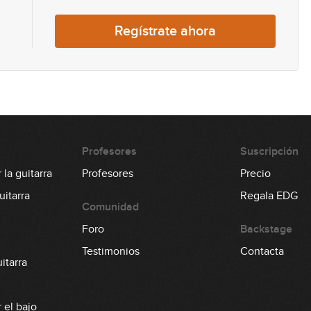
Regístrate ahora
Profesores
Suscripción
la guitarra
Profesores
Precio
itarra
Regala EDG
Comunidad
Foro
Backstage
Testimonios
Contacta
itarra
 el bajo