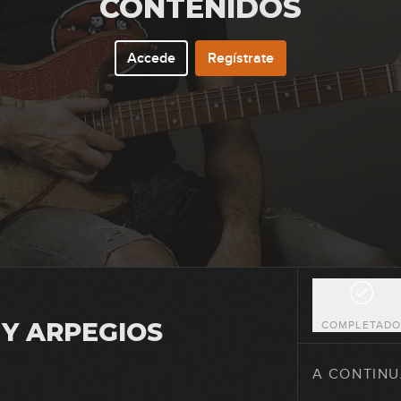
CONTENIDOS
Accede
Regístrate
15
16
17
18
Y ARPEGIOS
COMPLETAD
19
A CONTINU