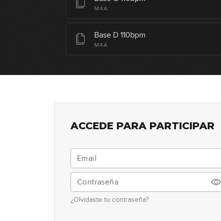
M4A
Base D 110bpm
M4A
ACCEDE PARA PARTICIPAR
¿Olvidaste tu contraseña?