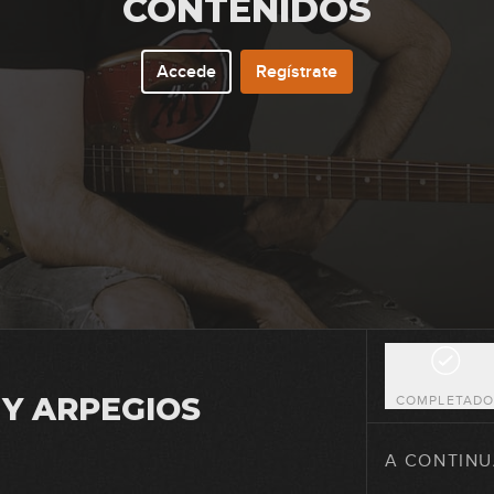
CONTENIDOS
17
Accede
Regístrate
18
19
20
Y ARPEGIOS
COMPLETAD
21
A CONTINU