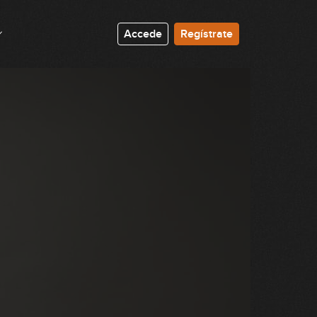
05:00
Accede
Regístrate
Pentatónica dominante: posición
4 del CAGED
06:04
Pentatónica dominante: resto de
posiciones del CAGED
08:55
Escala mixolidia: identificación y
práctica
09:21
Dórica y mixolidia en armonía
Blues
07:25
Arpegios mayores: una octava
15:10