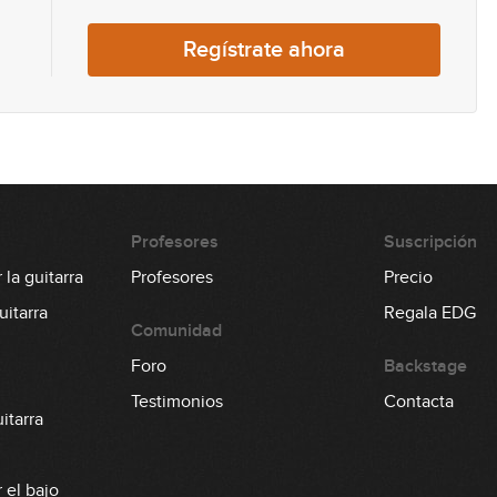
Regístrate ahora
Profesores
Suscripción
la guitarra
Profesores
Precio
itarra
Regala EDG
Comunidad
Foro
Backstage
Testimonios
Contacta
itarra
 el bajo