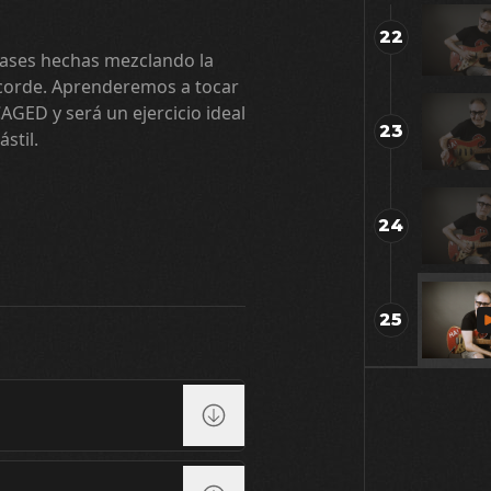
22
rases hechas mezclando la
acorde. Aprenderemos a tocar
AGED y será un ejercicio ideal
23
stil.
24
25