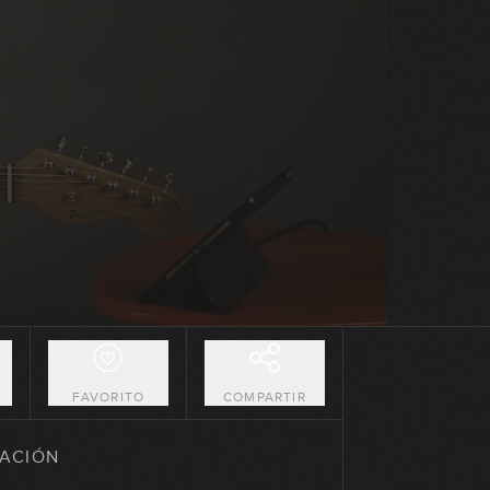
Arpegios mayores: posiciones del
CAGED
10:42
Secuencias con arpegios mayores
09:13
Fraseo con arpegios mayores
04:59
Combinar escalas y arpegios
mayores
12:09
O
FAVORITO
COMPARTIR
Arpegios menores: una octava
ACIÓN
09:52