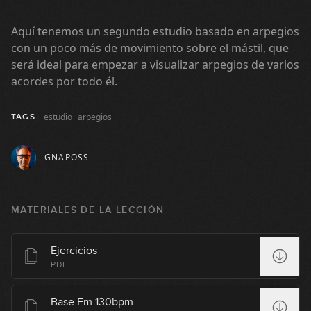
Aquí tenemos un segundo estudio basado en arpegios
con un poco más de movimiento sobre el mástil, que
será ideal para empezar a visualizar arpegios de varios
acordes por todo él.
estudio
arpegios
TAGS
GNAPOSS
Arpegios mayores en siete
1
posiciones
MATERIALES DE LA LECCIÓN
09:09
Arpegios menores en siete
Ejercicios
2
posiciones
PDF
07:09
Arpegios sobre progresiones de
Base Em 130bpm