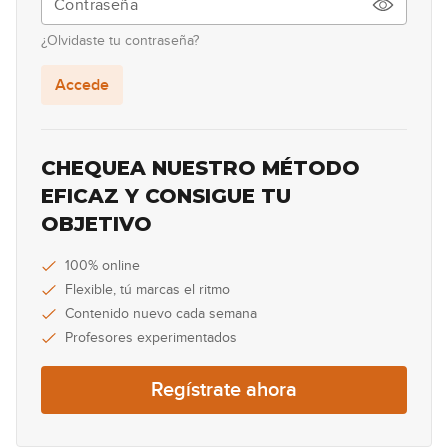
Escala lidia: 3 dedos por cuerda
14
¿Olvidaste tu contraseña?
05:14
Accede
Escala lidia: Identificación y
15
práctica
12:49
CHEQUEA NUESTRO MÉTODO
Escala frigia: Posiciones 4 y 2 del
EFICAZ Y CONSIGUE TU
16
CAGED
OBJETIVO
10:21
Escala frigia: Posiciones 1, 3 y 5
100% online
17
del CAGED
Flexible, tú marcas el ritmo
06:38
Contenido nuevo cada semana
Profesores experimentados
Escala frigia: 3 dedos por cuerda
18
Regístrate ahora
03:39
Escala frigia: Identificación y