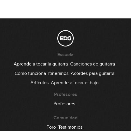
19
práctica
04:41
Escala menor armónica: posición
20
4 del CAGED
09:38
Escala menor armónica: posición
21
2 del CAGED
Escuela
04:42
Aprende a tocar la guitarra
Canciones de guitarra
Escala menor armónica:
Cómo funciona
Itinerarios
Acordes para guitarra
22
posiciones 1, 3 y 5 del CAGED
Artículos
Aprende a tocar el bajo
06:49
Escala frigia española o frigia
Profesores
23
dominante
Profesores
14:18
Comunidad
Arpegio disminuido 7
24
Foro
Testimonios