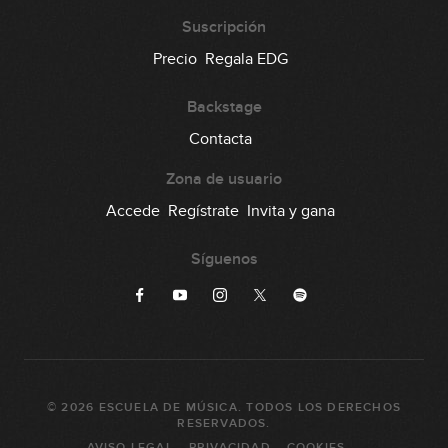
16:04
Suscripción
Arpegio disminuido 7: práctica
Precio
Regala EDG
25
19:23
Backstage
Escala menor armónica:
Contacta
26
identificación y práctica (parte 1)
11:17
Zona de usuario
Escala menor armónica:
Accede
Regístrate
Invita y gana
27
identificación y práctica (parte 2)
09:57
Síguenos
©
2026
ESCUELA DE MÚSICA
. TODOS LOS DERECHOS
RESERVADOS.
AVISO LEGAL
PRIVACIDAD
COOKIES