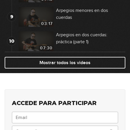
Arpegios menores en dos
9
cuerdas
03:17
Arpegios en dos cuerdas:
10
práctica (parte 1)
07:30
Arpegios en dos cuerdas:
Mostrar todos los videos
11
práctica (parte 2)
08:58
Escala lidia: posiciones 3 y 1 del
12
CAGED
13:07
ACCEDE PARA PARTICIPAR
Escala lidia: posiciones 2, 4 y 5
13
del CAGED
08:34