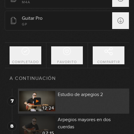
3
acordes (parte 1)
M4A
09:29
Guitar Pro
Arpegios sobre progresiones de
GP
4
acordes (parte 2)
06:13
Arpegios sobre progresiones de
5
acordes (parte 3)
12:27
COMPLETADO
FAVORITO
COMPARTIR
Estudio de arpegios 1
6
A CONTINUACIÓN
13:17
Estudio de arpegios 2
7
12:24
Arpegios mayores en dos
8
cuerdas
07:15