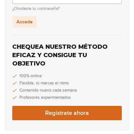
11
¿Olvidaste tu contraseña?
02:41
Accede
Arpegio aug tríada dentro de la
12
menor melódica
07:34
CHEQUEA NUESTRO MÉTODO
Escala alterada
EFICAZ Y CONSIGUE TU
13
OBJETIVO
03:54
Uso de la escala alterada: Parte 1
100% online
14
Flexible, tú marcas el ritmo
24:03
Contenido nuevo cada semana
Profesores experimentados
Uso de escala alterada: Parte 2
15
Regístrate ahora
14:56
Escala lidia b7
16