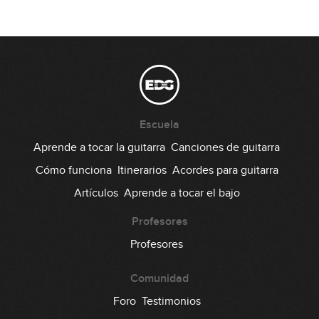
06:41
Uso de la escala lidia b7
17
15:04
Escala mixo b6
18
Escuela
03:05
Aprende a tocar la guitarra
Canciones de guitarra
Escala lidia aumentada
Cómo funciona
Itinerarios
Acordes para guitarra
19
Artículos
Aprende a tocar el bajo
02:55
Escala disminuida
Profesores
20
Profesores
00:00
Comunidad
Foro
Testimonios