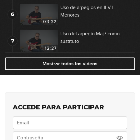
Uso de arpegios en II-V-I
6
Menores
03:32
Uso del arpegio Maj7 como
7
sustituto
12:27
Uso del arpegio m7 y pentatónica
Mostrar todos los videos
8
menor como sustitutos
11:01
Uso del arpegio m7(b5) como
9
sustituto
04:29
ACCEDE PARA PARTICIPAR
Escala menor melódica:
10
Posiciones del CAGED
11:46
Uso de la escala menor melódica