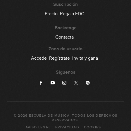
Suscripción
Precio
Regala EDG
Backstage
Contacta
Zona de usuario
Accede
Regístrate
Invita y gana
Síguenos
©
2026
ESCUELA DE MÚSICA
. TODOS LOS DERECHOS
RESERVADOS.
AVISO LEGAL
PRIVACIDAD
COOKIES