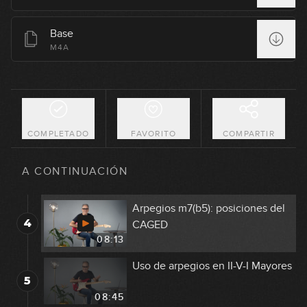
Base
Arpegios Maj7: posiciones del
M4A
1
CAGED
16:33
Arpegios 7: posiciones del
2
CAGED
09:46
COMPLETADO
FAVORITO
COMPARTIR
Arpegios m7: posiciones del
3
CAGED
A CONTINUACIÓN
07:19
Arpegios m7(b5): posiciones del
4
CAGED
08:13
Uso de arpegios en II-V-I Mayores
5
08:45