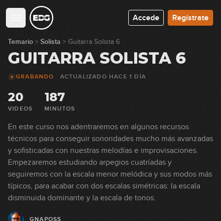
Accede
Regístrate
Temario
>
Solista
>
Guitarra Solista 6
GUITARRA SOLISTA 6
GRABANDO
ACTUALIZADO HACE
1 DÍA
20
187
VIDEOS
MINUTOS
En este curso nos adentraremos en algunos recursos
técnicos para conseguir sonoridades mucho más avanzadas
y sofisticadas con nuestras melodías e improvisaciones.
Empezaremos estudiando arpegios cuatríadas y
seguiremos con la escala menor melódica y sus modos más
típicos, para acabar con dos escalas simétricas: la escala
disminuida dominante y la escala de tonos.
GNAPOSS