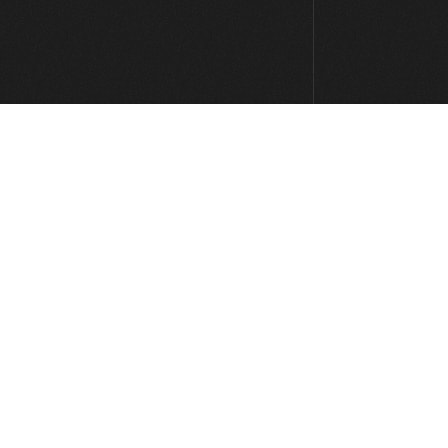
Uso de la escala alterada: Parte 1
24:03
Uso de escala alterada: Parte 2
14:56
Escala lidia b7
06:41
Uso de la escala lidia b7
15:04
Escala mixo b6
03:05
Escala lidia aumentada