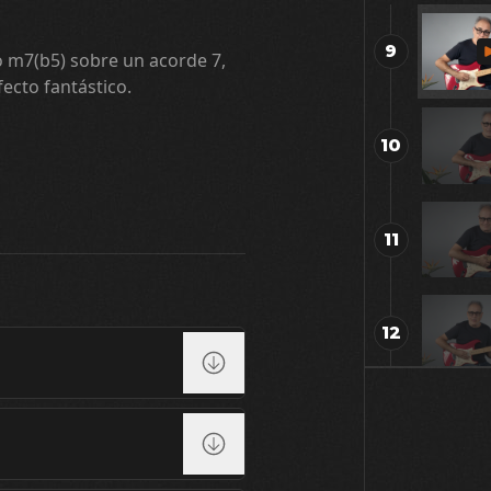
9
io m7(b5) sobre un acorde 7,
fecto fantástico.
10
11
12
13