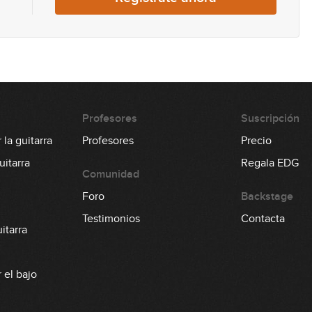
19
20
Profesores
Suscripción
la guitarra
Profesores
Precio
itarra
Regala EDG
Comunidad
Foro
Backstage
Testimonios
Contacta
itarra
 el bajo