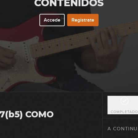
CONTENIDOS
Accede
Regístrate
4
5
6
7
7(b5) COMO
COMPLETAD
8
A CONTINU