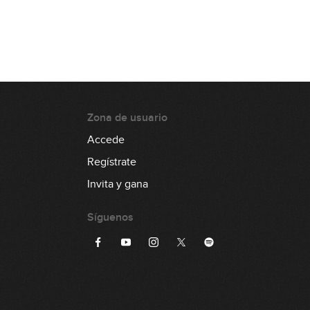
02:55
Escala disminuida
12:11
Zona de usuario
Accede
Regístrate
Invita y gana
Síguenos