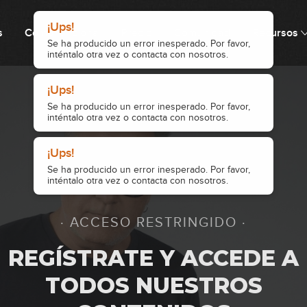
s
Cómo funciona
Precio
Comunidad
Recursos
1
· ACCESO RESTRINGIDO ·
2
REGÍSTRATE Y ACCEDE A
TODOS NUESTROS
3