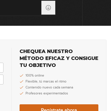
14
15
16
CHEQUEA NUESTRO
MÉTODO EFICAZ Y CONSIGUE
TU OBJETIVO
17
100% online
Flexible, tú marcas el ritmo
Contenido nuevo cada semana
18
Profesores experimentados
Regístrate ahora