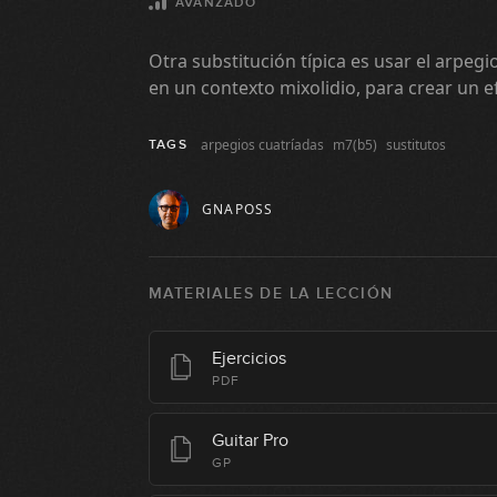
AVANZADO
Otra substitución típica es usar el arpeg
en un contexto mixolidio, para crear un e
arpegios cuatríadas
m7(b5)
sustitutos
TAGS
GNAPOSS
MATERIALES DE LA LECCIÓN
Ejercicios
PDF
Guitar Pro
GP