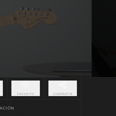
07:19
Arpegios m7(b5): posiciones del
CAGED
08:13
Uso de arpegios en II-V-I Mayores
08:45
Uso de arpegios en II-V-I Menores
03:32
Uso del arpegio Maj7 como
sustituto
12:27
O
FAVORITO
COMPARTIR
Uso del arpegio m7 y pentatónica
menor como sustitutos
ACIÓN
11:01