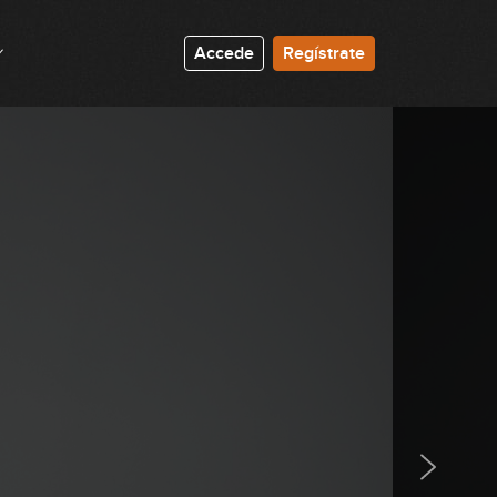
Accede
Regístrate
Arpegios Maj7: posiciones del
CAGED
16:33
Arpegios 7: posiciones del CAGED
09:46
Arpegios m7: posiciones del
CAGED