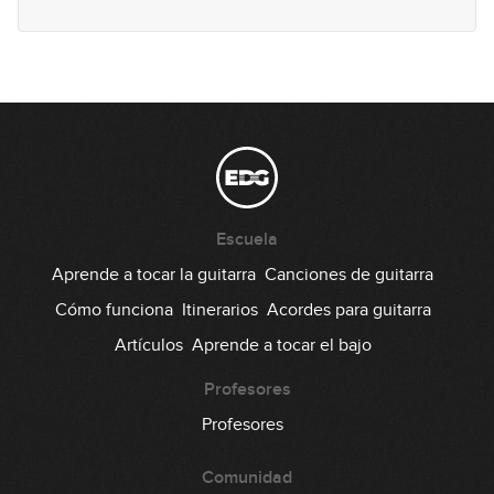
Lick #60 Country
61
00:29
Lick #61 Jazz
62
00:31
Lick #62 Jazz
63
Escuela
00:34
Aprende a tocar la guitarra
Canciones de guitarra
Lick #63 Jazz
Cómo funciona
Itinerarios
Acordes para guitarra
64
Artículos
Aprende a tocar el bajo
00:30
Lick #64 Jazz
Profesores
65
Profesores
00:35
Comunidad
Lick #65 Jazz