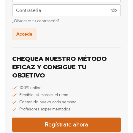
00:34
Lick #55 Country
56
¿Olvidaste tu contraseña?
00:34
Accede
Lick #56 Country
57
00:33
CHEQUEA NUESTRO MÉTODO
Lick #57 Country
EFICAZ Y CONSIGUE TU
58
OBJETIVO
00:30
Lick #58 Country
100% online
59
Flexible, tú marcas el ritmo
00:31
Contenido nuevo cada semana
Profesores experimentados
Lick #59 Country
60
Regístrate ahora
00:30