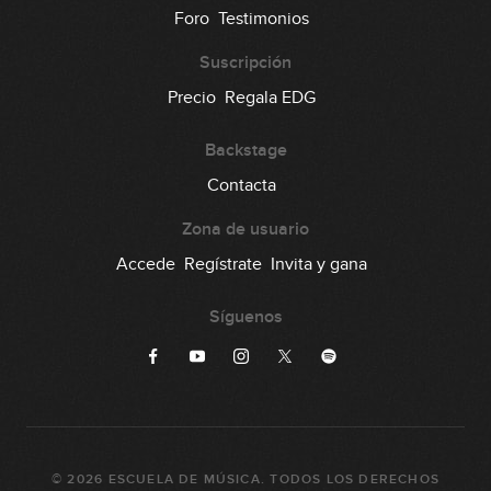
66
Foro
Testimonios
00:35
Suscripción
Lick #66 Jazz
Precio
Regala EDG
67
00:35
Backstage
Lick #67 Jazz
Contacta
68
00:37
Zona de usuario
Lick #68 Jazz
Accede
Regístrate
Invita y gana
69
00:36
Síguenos
Lick #69 Jazz
70
00:31
Lick #70 Jazz
71
©
2026
ESCUELA DE MÚSICA
. TODOS LOS DERECHOS