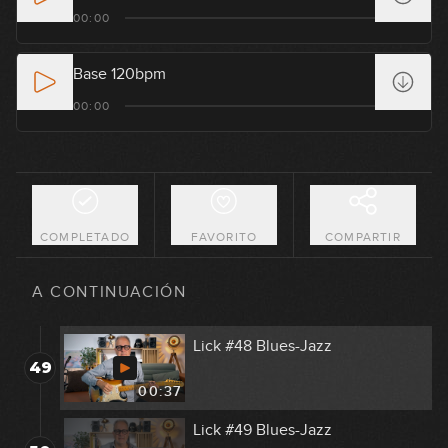
Lick #44 Blues
00:00
45
00:46
Base 120bpm
Lick #45 Blues
00:00
46
00:41
Lick #46 Blues-Jazz
47
00:37
COMPLETADO
FAVORITO
COMPARTIR
Lick #47 Blues-Jazz
48
A CONTINUACIÓN
00:37
Lick #48 Blues-Jazz
49
00:37
Lick #49 Blues-Jazz