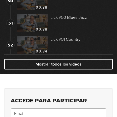
50
00:38
Lick #50 Blues-Jazz
51
00:38
Lick #51 Country
52
00:34
Lick #52 Country
Mostrar todos los videos
53
00:32
Lick #53 Country
54
00:34
ACCEDE PARA PARTICIPAR
Lick #54 Country
55