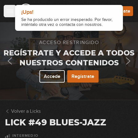
00:33
Accede
Regístrate
¡Ups!
Lick #35 Rock
Se ha producido un error inesperado. Por favor,
inténtalo otra vez o contacta con nosotros.
36
00:32
· ACCESO RESTRINGIDO ·
Lick #36 Rock
REGÍSTRATE Y ACCEDE A TODOS
37
00:35
NUESTROS CONTENIDOS
Lick #37 Rock
Accede
Regístrate
38
00:32
Lick #38 Blues
39
Volver a Licks
00:41
LICK #49 BLUES-JAZZ
Lick #39 Blues
40
INTERMEDIO
00:42