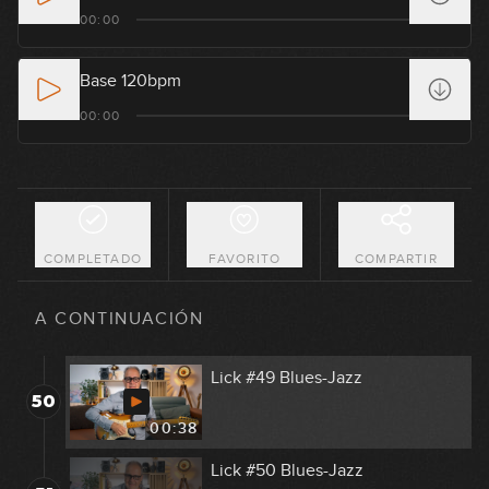
Lick #45 Blues
00:00
46
00:41
Base 120bpm
Lick #46 Blues-Jazz
00:00
47
00:37
Lick #47 Blues-Jazz
48
00:37
COMPLETADO
FAVORITO
COMPARTIR
Lick #48 Blues-Jazz
49
A CONTINUACIÓN
00:37
Lick #49 Blues-Jazz
50
00:38
Lick #50 Blues-Jazz