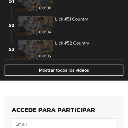
51
00:38
Lick #51 Country
52
00:34
Lick #52 Country
53
00:32
Lick #53 Country
Mostrar todos los videos
54
00:34
Lick #54 Country
55
00:34
ACCEDE PARA PARTICIPAR
Lick #55 Country
56