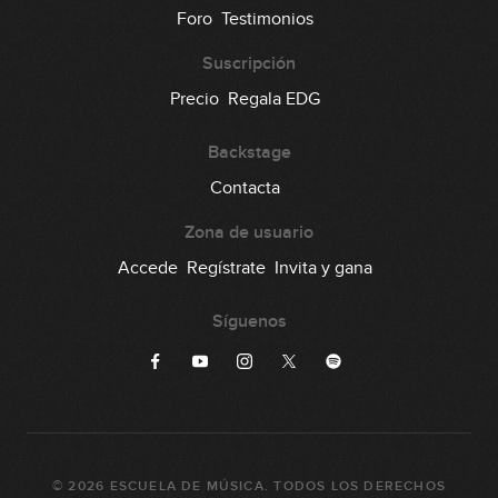
67
Foro
Testimonios
00:35
Suscripción
Lick #67 Jazz
Precio
Regala EDG
68
00:37
Backstage
Lick #68 Jazz
Contacta
69
00:36
Zona de usuario
Lick #69 Jazz
Accede
Regístrate
Invita y gana
70
00:31
Síguenos
Lick #70 Jazz
71
00:35
Lick #71 Rock
72
©
2026
ESCUELA DE MÚSICA
. TODOS LOS DERECHOS