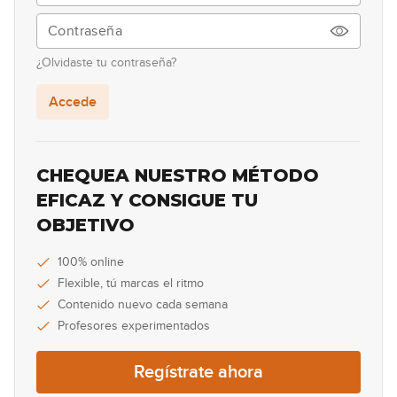
00:34
Lick #56 Country
57
¿Olvidaste tu contraseña?
00:33
Accede
Lick #57 Country
58
00:30
CHEQUEA NUESTRO MÉTODO
Lick #58 Country
EFICAZ Y CONSIGUE TU
59
OBJETIVO
00:31
Lick #59 Country
100% online
60
Flexible, tú marcas el ritmo
00:30
Contenido nuevo cada semana
Profesores experimentados
Lick #60 Country
61
Regístrate ahora
00:29