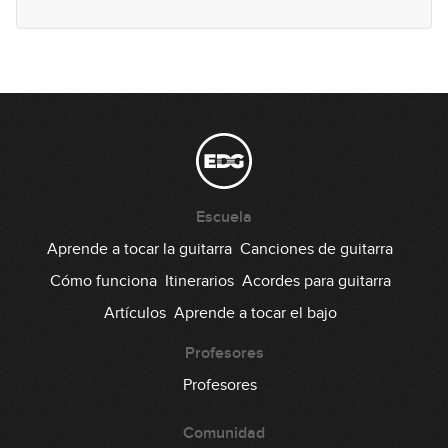
Lick #61 Jazz
62
00:31
Lick #62 Jazz
63
00:34
Lick #63 Jazz
64
Escuela
00:30
Aprende a tocar la guitarra
Canciones de guitarra
Lick #64 Jazz
Cómo funciona
Itinerarios
Acordes para guitarra
65
Artículos
Aprende a tocar el bajo
00:35
Lick #65 Jazz
Profesores
66
Profesores
00:35
Comunidad
Lick #66 Jazz