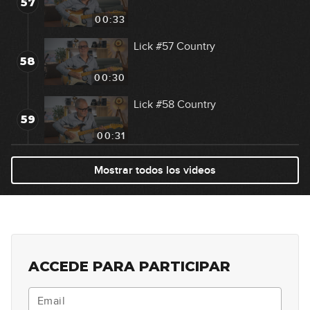
57
00:33
Lick #57 Country
58
00:30
Lick #58 Country
59
00:31
Lick #59 Country
Mostrar todos los videos
60
00:30
Lick #60 Country
61
00:29
ACCEDE PARA PARTICIPAR
Lick #61 Jazz
62