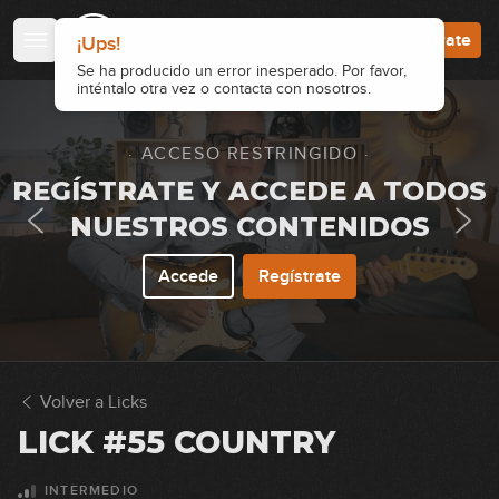
00:42
Accede
Regístrate
¡Ups!
Lick #41 Blues
Se ha producido un error inesperado. Por favor,
inténtalo otra vez o contacta con nosotros.
42
00:41
· ACCESO RESTRINGIDO ·
Lick #42 Blues
REGÍSTRATE Y ACCEDE A TODOS
43
00:41
NUESTROS CONTENIDOS
Lick #43 Blues
Accede
Regístrate
44
00:42
Lick #44 Blues
45
Volver a Licks
00:46
LICK #55 COUNTRY
Lick #45 Blues
46
INTERMEDIO
00:41