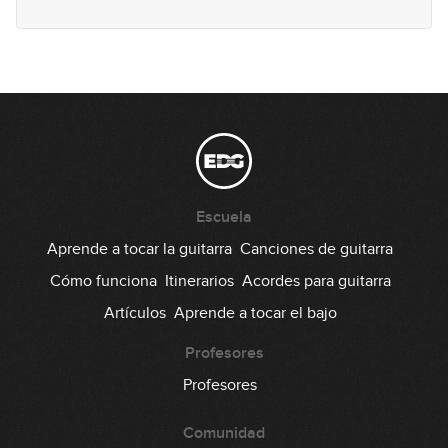
Lick #67 Jazz
68
00:37
Lick #68 Jazz
69
00:36
Lick #69 Jazz
70
Escuela
00:31
Aprende a tocar la guitarra
Canciones de guitarra
Lick #70 Jazz
Cómo funciona
Itinerarios
Acordes para guitarra
71
Artículos
Aprende a tocar el bajo
00:35
Lick #71 Rock
Profesores
72
Profesores
00:37
Comunidad
Lick #72 Rock