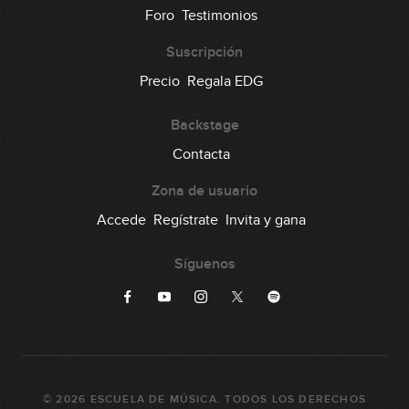
73
Foro
Testimonios
00:37
Suscripción
Lick #73 Rock
Precio
Regala EDG
74
00:37
Backstage
Lick #74 Rock
Contacta
75
00:38
Zona de usuario
Lick #75 Rock
Accede
Regístrate
Invita y gana
76
00:38
Síguenos
Lick #76 Rock
77
00:35
Lick #77 Rock
78
©
2026
ESCUELA DE MÚSICA
. TODOS LOS DERECHOS