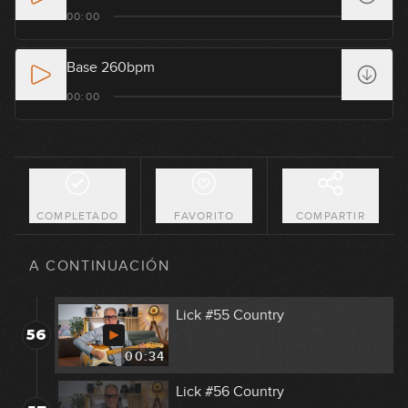
Lick #51 Country
00:00
52
00:34
Base 260bpm
Lick #52 Country
00:00
53
00:32
Lick #53 Country
54
00:34
COMPLETADO
FAVORITO
COMPARTIR
Lick #54 Country
55
A CONTINUACIÓN
00:34
Lick #55 Country
56
00:34
Lick #56 Country