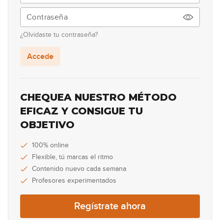
00:31
Lick #62 Jazz
63
¿Olvidaste tu contraseña?
00:34
Accede
Lick #63 Jazz
64
00:30
CHEQUEA NUESTRO MÉTODO
Lick #64 Jazz
EFICAZ Y CONSIGUE TU
65
OBJETIVO
00:35
Lick #65 Jazz
100% online
66
Flexible, tú marcas el ritmo
00:35
Contenido nuevo cada semana
Profesores experimentados
Lick #66 Jazz
67
Regístrate ahora
00:35