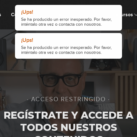
¡Ups!
s
Cómo funciona
Precio
Comunidad
Recursos
Se ha producido un error inesperado. Por favor,
inténtalo otra vez o contacta con nosotros.
47
¡Ups!
Se ha producido un error inesperado. Por favor,
48
inténtalo otra vez o contacta con nosotros.
49
· ACCESO RESTRINGIDO ·
50
REGÍSTRATE Y ACCEDE A
TODOS NUESTROS
51