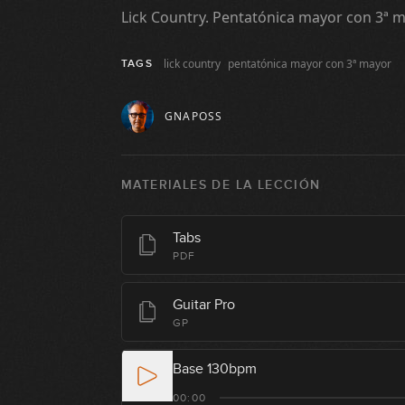
Lick Country. Pentatónica mayor con 3ª m
lick country
pentatónica mayor con 3ª mayor
TAGS
GNAPOSS
MATERIALES DE LA LECCIÓN
Tabs
PDF
Guitar Pro
GP
Base 130bpm
00:00