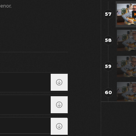
enor.
57
58
59
60
61