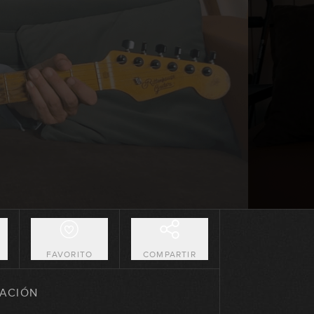
00:38
Lick #51 Country
00:34
Lick #52 Country
00:32
Lick #53 Country
00:34
Lick #54 Country
00:34
O
FAVORITO
COMPARTIR
Lick #55 Country
ACIÓN
00:34