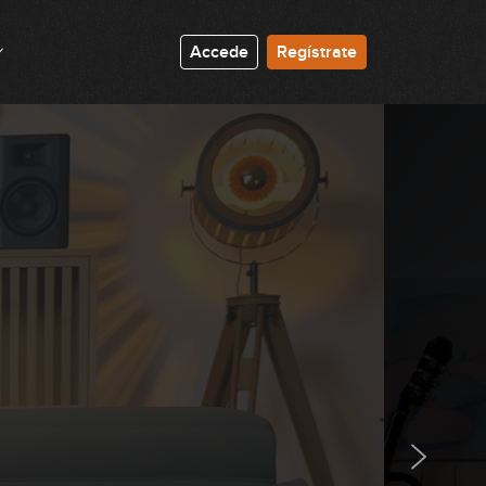
00:41
Accede
Regístrate
Lick #46 Blues-Jazz
00:37
Lick #47 Blues-Jazz
00:37
Lick #48 Blues-Jazz
00:37
Lick #49 Blues-Jazz
00:38
Lick #50 Blues-Jazz