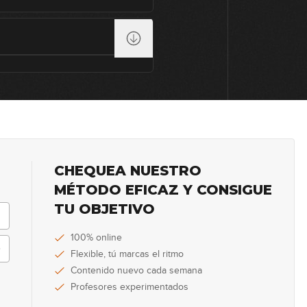
62
63
64
CHEQUEA NUESTRO
MÉTODO EFICAZ Y CONSIGUE
65
TU OBJETIVO
100% online
66
Flexible, tú marcas el ritmo
Contenido nuevo cada semana
Profesores experimentados