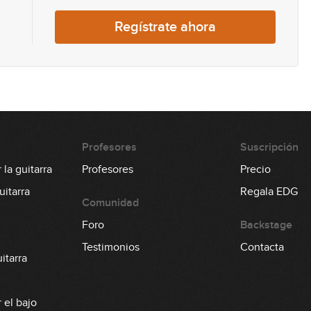
67
Regístrate ahora
68
69
Profesores
Suscripción
la guitarra
Profesores
Precio
70
itarra
Regala EDG
Comunidad
Foro
Backstage
71
Testimonios
Contacta
itarra
 el bajo
72