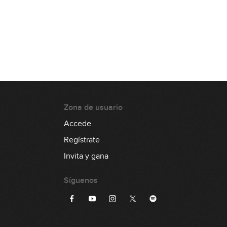
00:35
Lick #67 Jazz
00:37
Lick #68 Jazz
00:36
Zona de usuario
Accede
Lick #69 Jazz
Regístrate
00:31
Invita y gana
Lick #70 Jazz
Síguenos
00:35
Lick #71 Rock