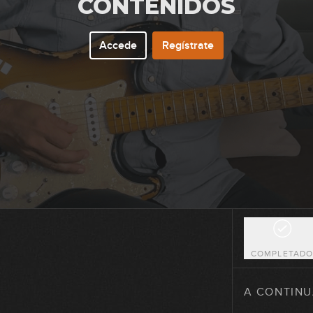
CONTENIDOS
Accede
Regístrate
52
53
54
55
COMPLETAD
56
A CONTINU