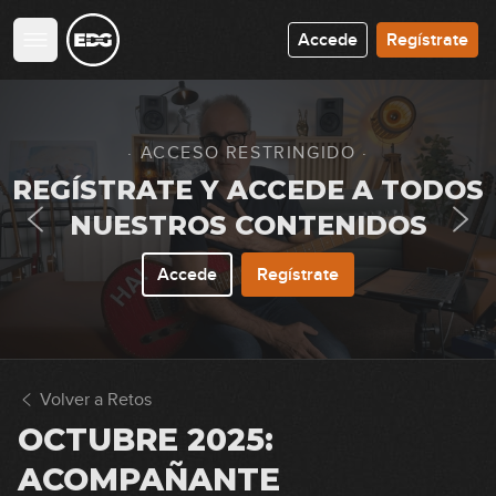
43
Accede
Regístrate
14:25
Abril 2025: Solista
44
44:17
· ACCESO RESTRINGIDO ·
Mayo 2025: Acompañante
REGÍSTRATE Y ACCEDE A TODOS
45
NUESTROS CONTENIDOS
17:42
Accede
Regístrate
Mayo 2025: Solista
46
25:37
Junio 2025: Acompañante
47
Volver a Retos
20:43
OCTUBRE 2025:
Junio 2025: Solista
ACOMPAÑANTE
48