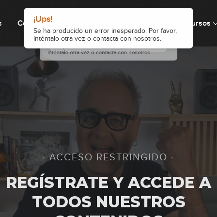
s
Cómo funciona
Precio
Comunidad
Recursos
42
43
44
· ACCESO RESTRINGIDO ·
45
REGÍSTRATE Y ACCEDE A
TODOS NUESTROS
46