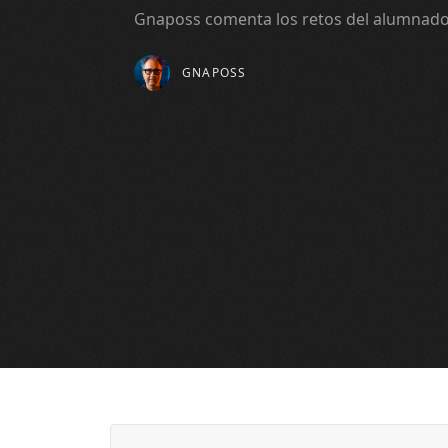
Gnaposs comenta los retos del alumnado
GNAPOSS