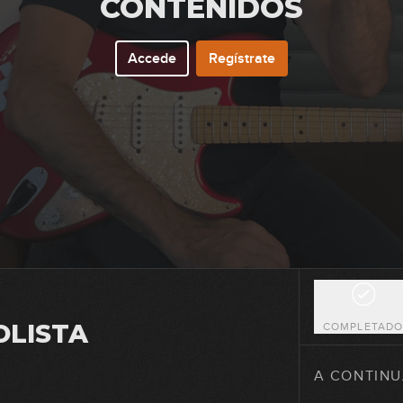
CONTENIDOS
Accede
Regístrate
47
48
49
50
OLISTA
COMPLETAD
51
A CONTINU