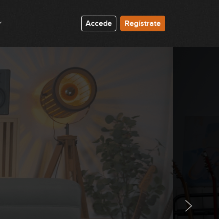
19:24
Accede
Regístrate
Marzo 2025: Solista
34:00
Abril 2025: Acompañante
14:25
Abril 2025: Solista
44:17
Mayo 2025: Acompañante
17:42
Mayo 2025: Solista