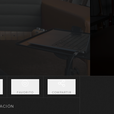
25:37
Junio 2025: Acompañante
20:43
Junio 2025: Solista
23:27
Julio - Agosto 2025:
Acompañante
18:42
Julio - Agosto 2025: Solista
38:53
O
FAVORITO
COMPARTIR
Septiembre 2025: Acompañante
ACIÓN
12:58