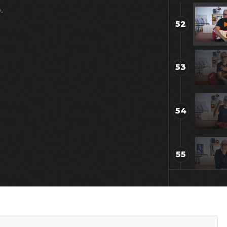
.
52
53
54
55
56