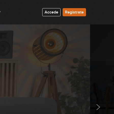
03:26
Accede
Regístrate
Snow
04:07
Seek and Destroy
05:47
Symphony Of Destruction
02:16
Hells Bells
04:14
Painkiller