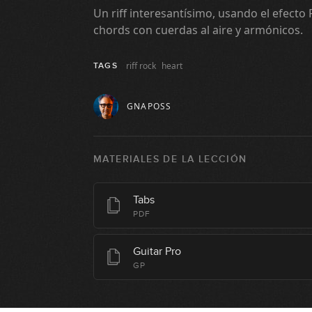
Un riff interesantísimo, usando el efect
chords con cuerdas al aire y armónicos.
riff rock
heart
TAGS
GNAPOSS
MATERIALES DE LA LECCIÓN
Tabs
PDF
Guitar Pro
GP