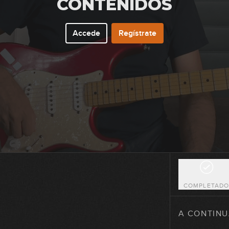
CONTENIDOS
Accede
Regístrate
47
48
49
50
COMPLETAD
51
A CONTINU