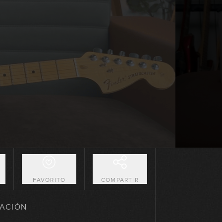
04:22
Cowboys From Hell
03:38
Guerrilla Radio
02:52
Burn
02:59
Immigrant Song
02:29
O
FAVORITO
COMPARTIR
(Don't Fear) The Reaper
ACIÓN
02:38