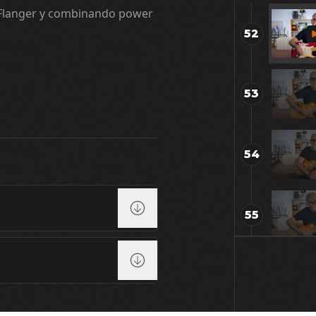
o Flanger y combinando power
52
53
54
55
56