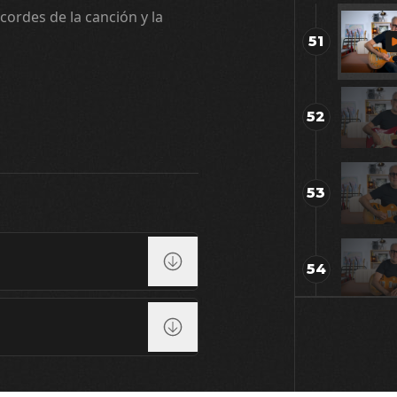
cordes de la canción y la
51
52
53
54
55