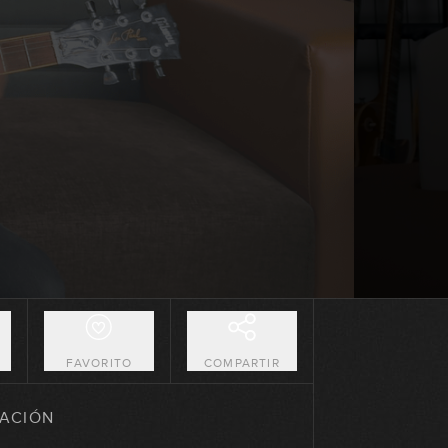
04:14
Painkiller
04:22
Cowboys From Hell
03:38
Guerrilla Radio
02:52
Burn
02:59
O
FAVORITO
COMPARTIR
Immigrant Song
ACIÓN
02:29