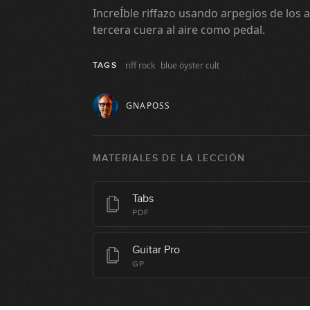
IncreÍble riffazo usando arpegios de los a
tercera cuera al aire como pedal.
riff rock
blue öyster cult
TAGS
GNAPOSS
MATERIALES DE LA LECCIÓN
Tabs
PDF
Guitar Pro
GP