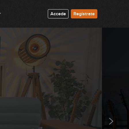
10:56
Accede
Regístrate
Ticket to Ride
03:26
Snow
04:07
Seek and Destroy
05:47
Symphony Of Destruction
02:16
Hells Bells