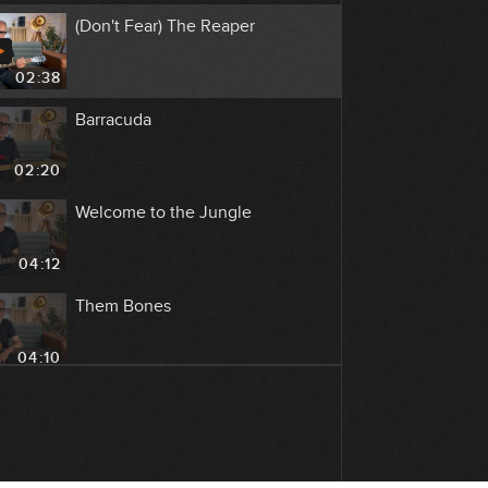
(Don't Fear) The Reaper
02:38
Barracuda
02:20
Welcome to the Jungle
04:12
Them Bones
04:10
Plush
03:14