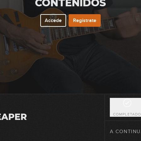
CONTENIDOS
Accede
Regístrate
46
47
48
49
EAPER
COMPLETAD
50
A CONTINU