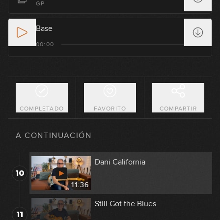
GP
6
36:49
Base
The Final Countdown
00:00
7
16:56
Sweet Child O' Mine
8
17:59
COMPLETADO
FAVORITO
COMPARTIR
Smells Like Teen Spirit
9
A CONTINUACIÓN
09:09
Dani California
10
11:36
Still Got the Blues
11