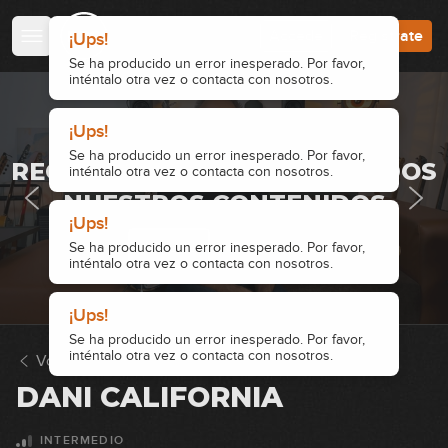
Accede
Regístrate
¡Ups!
Se ha producido un error inesperado. Por favor,
inténtalo otra vez o contacta con nosotros.
¡Ups!
· ACCESO RESTRINGIDO ·
Se ha producido un error inesperado. Por favor,
REGÍSTRATE Y ACCEDE A TODOS
inténtalo otra vez o contacta con nosotros.
NUESTROS CONTENIDOS
¡Ups!
Accede
Regístrate
Se ha producido un error inesperado. Por favor,
inténtalo otra vez o contacta con nosotros.
¡Ups!
Se ha producido un error inesperado. Por favor,
inténtalo otra vez o contacta con nosotros.
Volver a Solos
DANI CALIFORNIA
INTERMEDIO