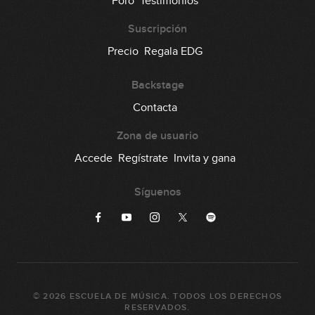
Foro
Testimonios
Suscripción
Precio
Regala EDG
Backstage
Contacta
Zona de usuario
Accede
Regístrate
Invita y gana
Síguenos
©
2026
ESCUELA DE MÚSICA
. TODOS LOS DERECHOS
RESERVADOS.