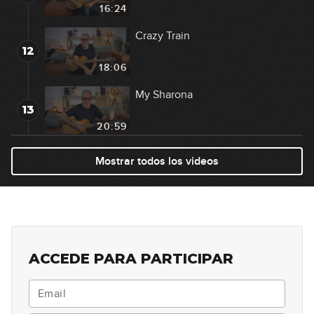
16:24
Crazy Train
12
18:06
My Sharona
13
20:59
Knockin' On Heaven's Door
Mostrar todos los videos
14
07:29
Wonderful Tonight
15
03:26
ACCEDE PARA PARTICIPAR
Brothers in Arms
16
05:52