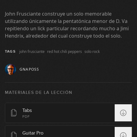
Comfortably Numb
1
John Frusciante construye un solo memorable
16:45
utilizando únicamente la pentatónica menor de D. Va
repitiendo un lick particular recordando mucho a Jimi
Bohemian Rhapsody
Hendrix, alrededor del cual construye todo el solo.
2
16:44
john frusciante
red hot chili peppers
solo rock
TAGS
Stairway to Heaven
3
GNAPOSS
23:11
You Shook Me All Night Long
4
MATERIALES DE LA LECCIÓN
11:42
Livin' On A Prayer
Tabs
5
PDF
09:39
Guitar Pro
Highway Star