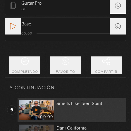
Guitar Pro
Livin' On A Prayer
GP
5
09:39
Base
Highway Star
00:00
6
36:49
The Final Countdown
7
16:56
COMPLETADO
FAVORITO
COMPARTIR
Sweet Child O' Mine
8
A CONTINUACIÓN
17:59
Smells Like Teen Spirit
9
09:09
Dani California