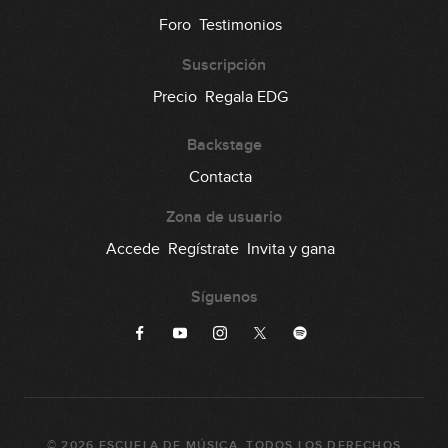
Foro
Testimonios
Suscripción
Precio
Regala EDG
Backstage
Contacta
Zona de usuario
Accede
Regístrate
Invita y gana
Síguenos
©
2026
ESCUELA DE MÚSICA
. TODOS LOS DERECHOS