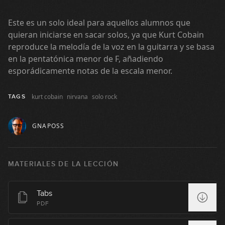
Este es un solo ideal para aquellos alumnos que
quieran iniciarse en sacar solos, ya que Kurt Cobain
reproduce la melodía de la voz en la guitarra y se basa
en la pentatónica menor de F, añadiendo
Comfortably Numb
esporádicamente notas de la escala menor.
1
16:45
kurt cobain
nirvana
solo rock
TAGS
Bohemian Rhapsody
2
GNAPOSS
16:44
Stairway to Heaven
3
MATERIALES DE LA LECCIÓN
23:11
You Shook Me All Night Long
Tabs
4
PDF
11:42