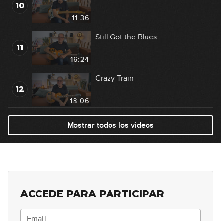
10
11:36
Still Got the Blues
11
16:24
Crazy Train
12
18:06
My Sharona
Mostrar todos los videos
13
20:59
Knockin' On Heaven's Door
14
07:29
ACCEDE PARA PARTICIPAR
Wonderful Tonight
15