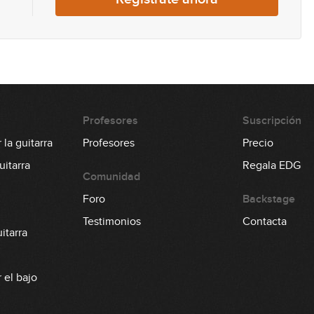
15
16
Profesores
Suscripción
la guitarra
Profesores
Precio
itarra
Regala EDG
Comunidad
Foro
Backstage
Testimonios
Contacta
itarra
 el bajo