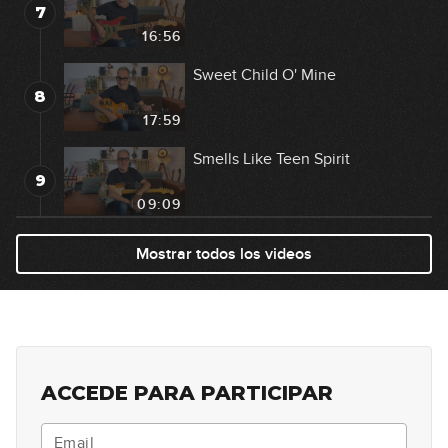
7
16:56
Sweet Child O' Mine
8
17:59
Smells Like Teen Spirit
9
09:09
Dani California
Mostrar todos los videos
10
11:36
Still Got the Blues
11
16:24
ACCEDE PARA PARTICIPAR
Crazy Train
12