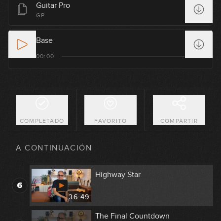
Guitar Pro
Bohemian Rhapsody
GP
2
16:44
Base
Stairway to Heaven
00:00
3
23:11
You Shook Me All Night Long
4
11:42
COMPLETADO
FAVORITO
COMPARTIR
Livin' On A Prayer
5
A CONTINUACIÓN
09:39
Highway Star
6
36:49
The Final Countdown