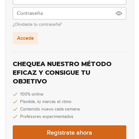
18:06
My Sharona
13
¿Olvidaste tu contraseña?
20:59
Accede
Knockin' On Heaven's Door
14
07:29
CHEQUEA NUESTRO MÉTODO
Wonderful Tonight
EFICAZ Y CONSIGUE TU
15
OBJETIVO
03:26
Brothers in Arms
100% online
16
Flexible, tú marcas el ritmo
05:52
Contenido nuevo cada semana
Profesores experimentados
Regístrate ahora