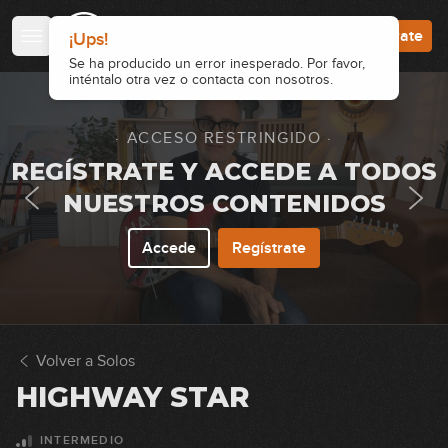
Accede
Regístrate
¡Ups!
Se ha producido un error inesperado. Por favor,
inténtalo otra vez o contacta con nosotros.
· ACCESO RESTRINGIDO ·
REGÍSTRATE Y ACCEDE A TODOS
NUESTROS CONTENIDOS
Accede
Regístrate
Volver a Solos
HIGHWAY STAR
INTERMEDIO