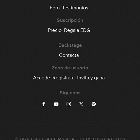
Foro
Testimonios
Suscripción
Precio
Regala EDG
Backstage
Contacta
Zona de usuario
Accede
Regístrate
Invita y gana
Síguenos
©
2026
ESCUELA DE MÚSICA
. TODOS LOS DERECHOS