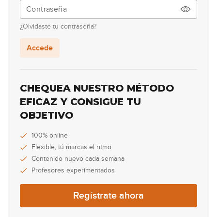
Knockin' On Heaven's Door
14
¿Olvidaste tu contraseña?
07:29
Accede
Wonderful Tonight
15
03:26
CHEQUEA NUESTRO MÉTODO
Brothers in Arms
EFICAZ Y CONSIGUE TU
16
OBJETIVO
05:52
100% online
Flexible, tú marcas el ritmo
Contenido nuevo cada semana
Profesores experimentados
Regístrate ahora