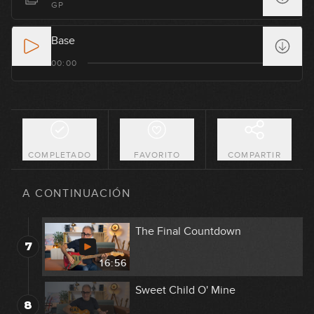
GP
3
23:11
Base
You Shook Me All Night Long
00:00
4
11:42
Livin' On A Prayer
5
09:39
COMPLETADO
FAVORITO
COMPARTIR
Highway Star
6
A CONTINUACIÓN
36:49
The Final Countdown
7
16:56
Sweet Child O' Mine
8