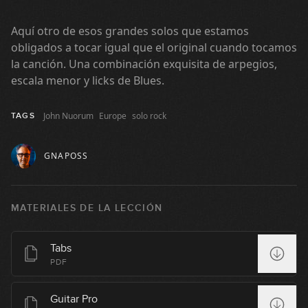
Aquí otro de esos grandes solos que estamos
obligados a tocar igual que el original cuando tocamos
la canción. Una combinación exquisita de arpegios,
escala menor y licks de Blues.
John Nuorum
Europe
solo rock
TAGS
GNAPOSS
Comfortably Numb
1
MATERIALES DE LA LECCIÓN
16:45
Bohemian Rhapsody
Tabs
2
PDF
16:44
Guitar Pro
Stairway to Heaven