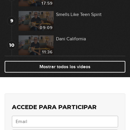
17:59
Smells Like Teen Spirit
9
09:09
Dani California
10
11:36
Still Got the Blues
Mostrar todos los videos
11
16:24
Crazy Train
12
18:06
ACCEDE PARA PARTICIPAR
My Sharona
13
20:59