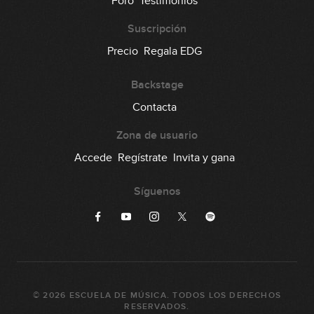
Foro
Testimonios
Suscripción
Precio
Regala EDG
Backstage
Contacta
Zona de usuario
Accede
Regístrate
Invita y gana
Síguenos
©
2026
ESCUELA DE MÚSICA
. TODOS LOS DERECHOS
RESERVADOS.