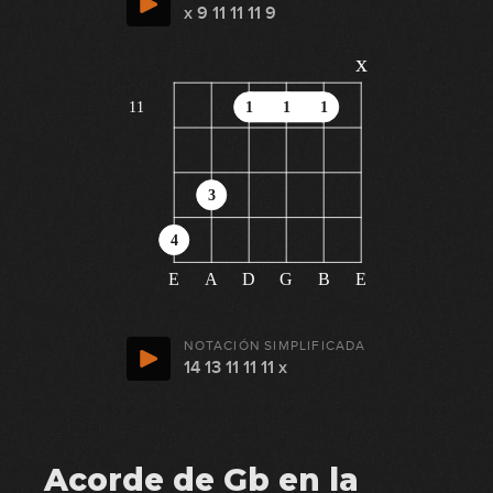
x 9 11 11 11 9
x
11
1
1
1
3
4
E
A
D
G
B
E
NOTACIÓN SIMPLIFICADA
14 13 11 11 11 x
Acorde de Gb en la