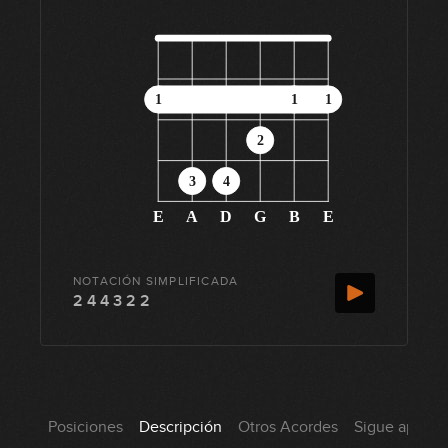
1
1
1
2
3
4
E
A
D
G
B
E
NOTACIÓN SIMPLIFICADA
2 4 4 3 2 2
Posiciones
Descripción
Otros Acordes
Sigue aprend