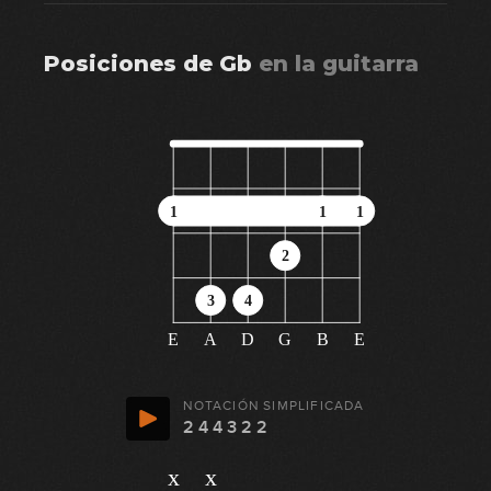
Posiciones de
Gb
en
la guitarra
1
1
1
2
3
4
E
A
D
G
B
E
NOTACIÓN SIMPLIFICADA
2 4 4 3 2 2
x
x