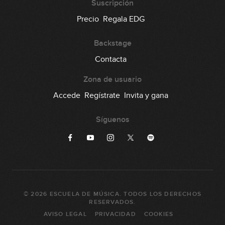
Suscripción
Precio
Regala EDG
Backstage
Contacta
Zona de usuario
Accede
Regístrate
Invita y gana
Síguenos
©
2026
ESCUELA DE MÚSICA
. TODOS LOS DERECHOS
RESERVADOS.
AVISO LEGAL
PRIVACIDAD
COOKIES