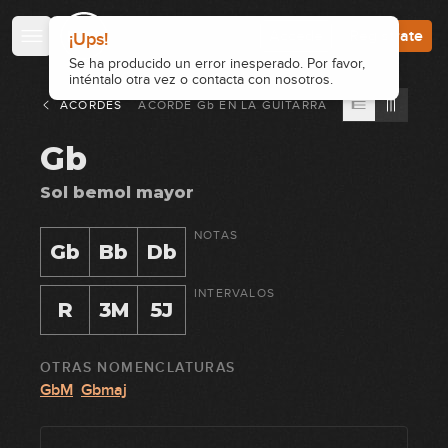
Accede
Regístrate
ACORDES
ACORDE
Gb
EN
LA GUITARRA
Gb
Sol bemol mayor
NOTAS
Gb
Bb
Db
INTERVALOS
R
3M
5J
OTRAS NOMENCLATURAS
GbM
Gbmaj