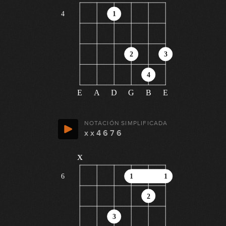
4
1
2
3
4
E
A
D
G
B
E
NOTACIÓN SIMPLIFICADA
x x 4 6 7 6
x
6
1
1
2
3