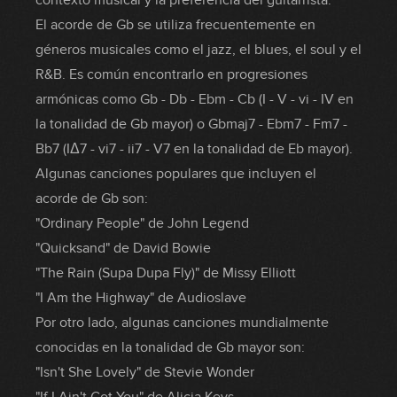
contexto musical y la preferencia del guitarrista.
El acorde de Gb se utiliza frecuentemente en
géneros musicales como el jazz, el blues, el soul y el
R&B. Es común encontrarlo en progresiones
armónicas como Gb - Db - Ebm - Cb (I - V - vi - IV en
la tonalidad de Gb mayor) o Gbmaj7 - Ebm7 - Fm7 -
Bb7 (IΔ7 - vi7 - ii7 - V7 en la tonalidad de Eb mayor).
Algunas canciones populares que incluyen el
acorde de Gb son:
"Ordinary People" de John Legend
"Quicksand" de David Bowie
"The Rain (Supa Dupa Fly)" de Missy Elliott
"I Am the Highway" de Audioslave
Por otro lado, algunas canciones mundialmente
conocidas en la tonalidad de Gb mayor son:
"Isn't She Lovely" de Stevie Wonder