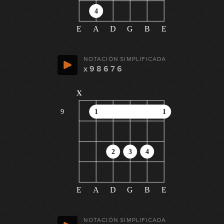
4
E
A
D
G
B
E
NOTACIÓN SIMPLIFICADA
x 9 8 6 7 6
x
9
1
1
2
3
4
E
A
D
G
B
E
NOTACIÓN SIMPLIFICADA