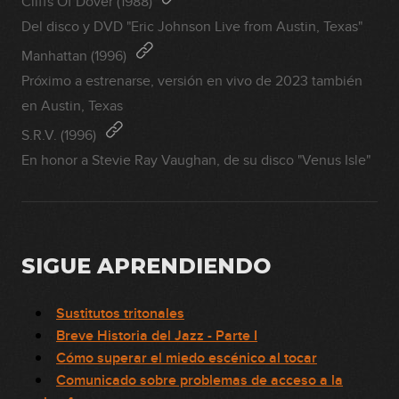
Cliffs Of Dover (1988)
Del disco y DVD "Eric Johnson Live from Austin, Texas"
Manhattan (1996)
Próximo a estrenarse, versión en vivo de 2023 también
en Austin, Texas
S.R.V. (1996)
En honor a Stevie Ray Vaughan, de su disco "Venus Isle"
SIGUE APRENDIENDO
Sustitutos tritonales
Breve Historia del Jazz - Parte I
Cómo superar el miedo escénico al tocar
Comunicado sobre problemas de acceso a la