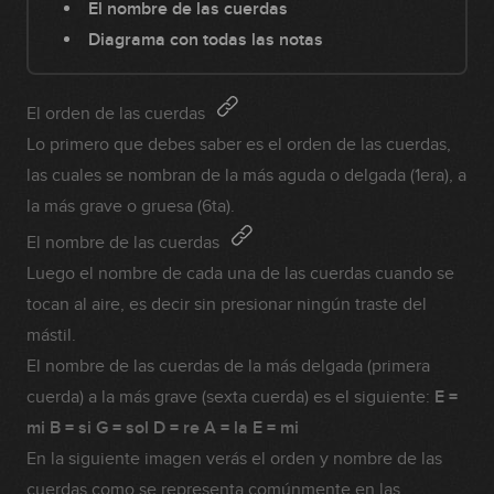
El nombre de las cuerdas
Diagrama con todas las notas
El orden de las cuerdas
Lo primero que debes saber es el orden de las cuerdas,
las cuales se nombran de la más aguda o delgada (1era), a
la más grave o gruesa (6ta).
El nombre de las cuerdas
Luego el nombre de cada una de las cuerdas cuando se
tocan al aire, es decir sin presionar ningún traste del
mástil.
El nombre de las cuerdas de la más delgada (primera
cuerda) a la más grave (sexta cuerda) es el siguiente:
E =
mi B = si G = sol D = re A = la E = mi
En la siguiente imagen verás el orden y nombre de las
cuerdas como se representa comúnmente en las