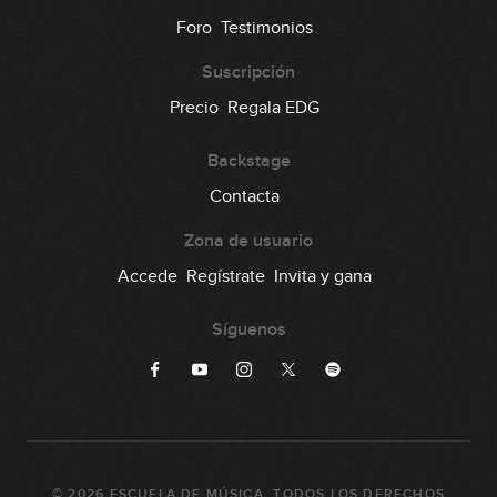
Foro
Testimonios
Suscripción
Precio
Regala EDG
Backstage
Contacta
Zona de usuario
Accede
Regístrate
Invita y gana
Síguenos
©
2026
ESCUELA DE MÚSICA
. TODOS LOS DERECHOS