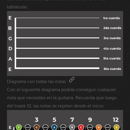
tablaturas:
Diagrama con todas las notas
Con el siguiente diagrama podrás conseguir cualquier
nota que necesites en la guitarra. Recuerda que luego
del traste 12, las notas se repiten desde el inicio: