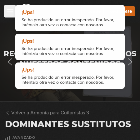
11
segundos menores relativos)
Accede
Regístrate
¡Ups!
17:06
Se ha producido un error inesperado. Por favor,
Dominantes secundarios:
inténtalo otra vez o contacta con nosotros.
12
ejemplos reales
10:31
¡Ups!
· ACCESO RESTRINGIDO ·
Se ha producido un error inesperado. Por favor,
Dominantes secundarios no
REGÍSTRATE Y ACCEDE A TODOS
inténtalo otra vez o contacta con nosotros.
13
funcionales
NUESTROS CONTENIDOS
10:00
¡Ups!
Disminuidos de paso
Accede
Regístrate
Se ha producido un error inesperado. Por favor,
inténtalo otra vez o contacta con nosotros.
14
13:17
Análisis Don't Look Back In
15
Anger
Volver a Armonía para Guitarristas 3
07:26
DOMINANTES SUSTITUTOS
Análisis Nobody Knows You
16
When You're Down And Out
AVANZADO