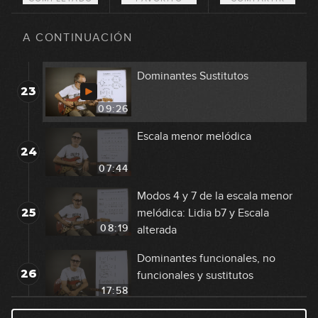
Resolución del tritono
22
A CONTINUACIÓN
04:49
Dominantes Sustitutos
23
09:26
Escala menor melódica
24
07:44
Modos 4 y 7 de la escala menor
25
melódica: Lidia b7 y Escala
08:19
alterada
Dominantes funcionales, no
26
funcionales y sustitutos
17:58
El acorde bVI7