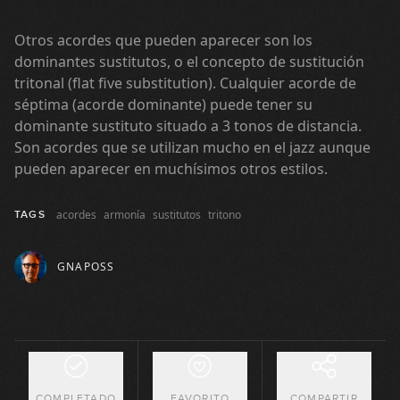
06:01
Otros acordes que pueden aparecer son los
Análisis I Got Rhythm (Rhythm
dominantes sustitutos, o el concepto de sustitución
17
Changes)
tritonal (flat five substitution). Cualquier acorde de
14:37
séptima (acorde dominante) puede tener su
Modulación: explicación teórica
dominante sustituto situado a 3 tonos de distancia.
18
Son acordes que se utilizan mucho en el jazz aunque
22:33
pueden aparecer en muchísimos otros estilos.
Modulación: ejemplos reales
19
acordes
armonía
sustitutos
tritono
(parte 1)
TAGS
22:24
GNAPOSS
Modulación: ejemplos reales
20
(parte 2)
18:55
Acordes alterados
21
17:19
COMPLETADO
FAVORITO
COMPARTIR