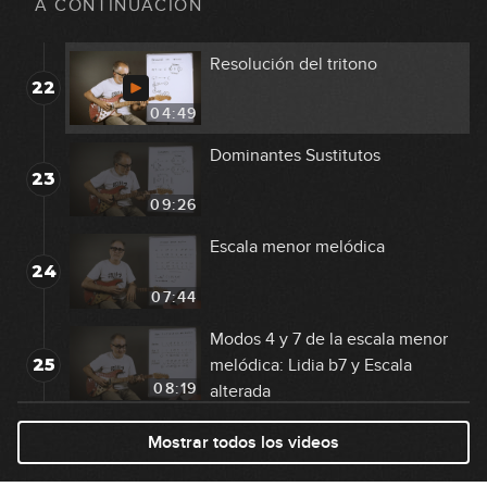
A CONTINUACIÓN
17:19
Resolución del tritono
22
04:49
Dominantes Sustitutos
23
09:26
Escala menor melódica
24
07:44
Modos 4 y 7 de la escala menor
25
melódica: Lidia b7 y Escala
08:19
alterada
Dominantes funcionales, no
Mostrar todos los videos
26
funcionales y sustitutos
17:58