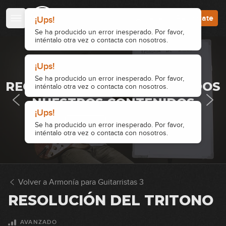
Dominantes secundarios (y
Accede
Regístrate
¡Ups!
11
segundos menores relativos)
Se ha producido un error inesperado. Por favor,
17:06
inténtalo otra vez o contacta con nosotros.
Dominantes secundarios:
¡Ups!
12
ejemplos reales
· ACCESO RESTRINGIDO ·
Se ha producido un error inesperado. Por favor,
10:31
REGÍSTRATE Y ACCEDE A TODOS
inténtalo otra vez o contacta con nosotros.
Dominantes secundarios no
NUESTROS CONTENIDOS
13
funcionales
¡Ups!
10:00
Accede
Regístrate
Se ha producido un error inesperado. Por favor,
inténtalo otra vez o contacta con nosotros.
Disminuidos de paso
14
13:17
Volver a Armonía para Guitarristas 3
Análisis Don't Look Back In
15
Anger
RESOLUCIÓN DEL TRITONO
07:26
AVANZADO