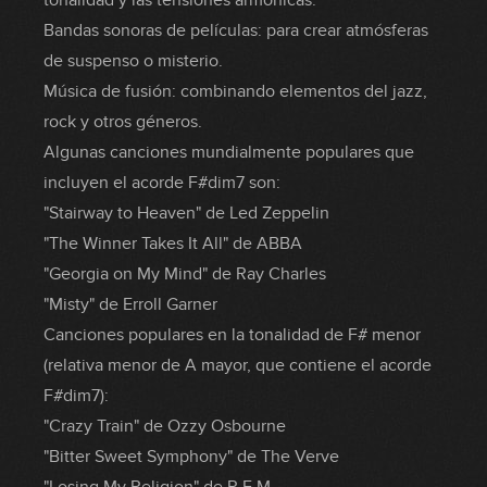
tonalidad y las tensiones armónicas.
Bandas sonoras de películas: para crear atmósferas
de suspenso o misterio.
Música de fusión: combinando elementos del jazz,
rock y otros géneros.
Algunas canciones mundialmente populares que
incluyen el acorde F#dim7 son:
"Stairway to Heaven" de Led Zeppelin
"The Winner Takes It All" de ABBA
"Georgia on My Mind" de Ray Charles
"Misty" de Erroll Garner
Canciones populares en la tonalidad de F# menor
(relativa menor de A mayor, que contiene el acorde
F#dim7):
"Crazy Train" de Ozzy Osbourne
"Bitter Sweet Symphony" de The Verve