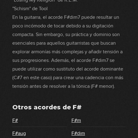
"Losing My Religion" de R.E.M.
"Schism" de Tool
En la guitarra, el acorde F#dim7 puede resultar un
poco incómodo de tocar debido a su digitación
compacta. Sin embargo, su práctica y dominio son
esenciales para aquellos guitarristas que buscan
explorar armonías más complejas y añadir tensión a
sus progresiones. Además, el acorde F#dim7 se
puede utilizar como sustituto del acorde dominante
(C#7 en este caso) para crear una cadencia con más
tensión antes de resolver a la tónica (F# menor).
Otros acordes de
F#
F#
F#m
F#aug
F#dim