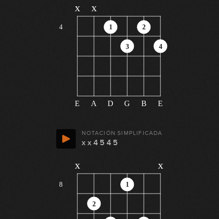
x
x
4
1
2
3
4
E
A
D
G
B
E
NOTACIÓN SIMPLIFICADA
x x 4 5 4 5
x
x
8
1
2