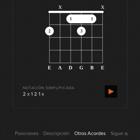
x
x
1
1
2
3
E
A
D
G
B
E
NOTACIÓN SIMPLIFICADA
2 x 1 2 1 x
Posiciones
Descripción
Otros Acordes
Sigue aprend