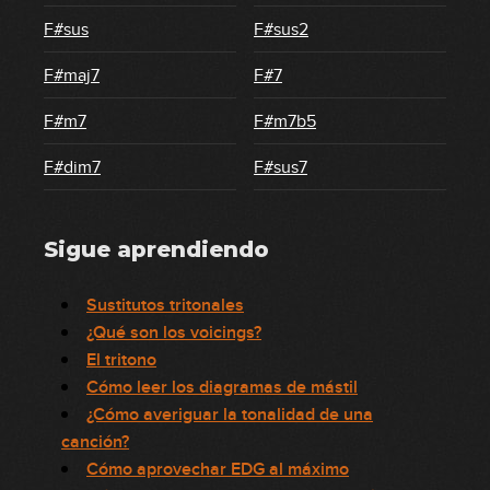
F#sus
F#sus2
F#maj7
F#7
F#m7
F#m7b5
F#dim7
F#sus7
Sigue aprendiendo
Sustitutos tritonales
¿Qué son los voicings?
El tritono
Cómo leer los diagramas de mástil
¿Cómo averiguar la tonalidad de una
canción?
Cómo aprovechar EDG al máximo