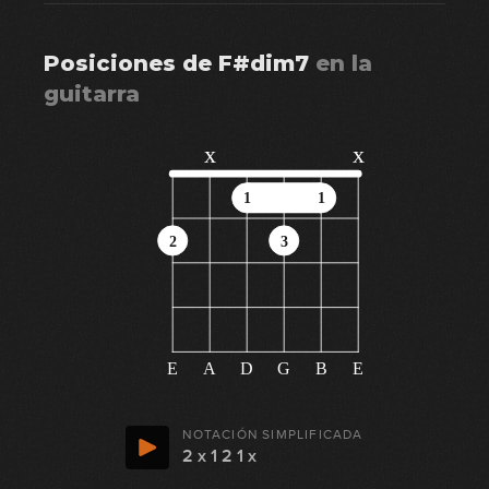
Posiciones de
F#dim7
en
la
guitarra
x
x
1
1
2
3
E
A
D
G
B
E
NOTACIÓN SIMPLIFICADA
2 x 1 2 1 x