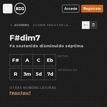
Accede
Regístrate
ACORDES
ACORDE
F#dim7
EN
LA
GUITARRA
F#dim7
Fa sostenido disminuido séptima
NOTAS
F#
A
C
Eb
INTERVALOS
R
3m
5d
7d
OTRAS NOMENCLATURAS
F#dim7dim7