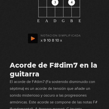
3
4
E
A
D
G
B
E
NOTACIÓN SIMPLIFICADA
x 9 10 8 10 x
Acorde de F#dim7 en la
guitarra
El acorde de F#dim7 (Fa sostenido disminuido con
séptima) es un acorde de tensión que añade un
sonido misterioso y oscuro a las progresiones
armónicas. Este acorde se compone de las notas F#