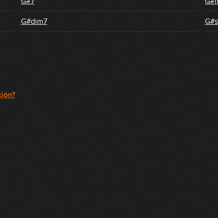
G#7
G#
G#dim7
G#s
ción?