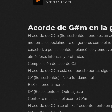
x 11 13 13 12 11
Acorde de G#m en la g
El acorde de G#m (Sol sostenido menor) es un 
moderna, especialmente en géneros como el rock
caracteriza por su sonido melancólico y emotivo,
atmósferas intensas y profundas.
Composición del acorde G#m
El acorde de G#m está compuesto por las siguie
G# (Sol sostenido) - Nota fundamental
B (Si) - Tercera menor
D# (Re sostenido) - Quinta justa
Contexto musical del acorde G#m
El acorde de G#m se utiliza frecuentemente en