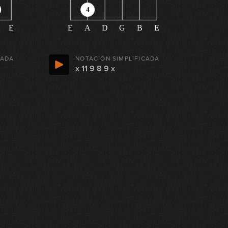
4
E
E
A
D
G
B
E
CADA
NOTACIÓN SIMPLIFICADA
x 11 9 8 9 x