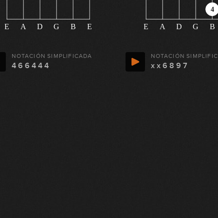
4
E
A
D
G
B
E
E
A
D
G
B
NOTACIÓN SIMPLIFICADA
NOTACIÓN SIMPLIFI
4 6 6 4 4 4
x x 6 8 9 7