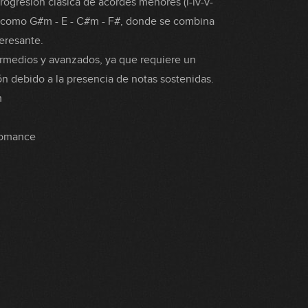
rogresión clásica de acordes menores (i-iv-v-
s como G#m - E - C#m - F#, donde se combina
eresante.
termedios y avanzados, ya que requiere un
ón debido a la presencia de notas sostenidas.
m
Romance