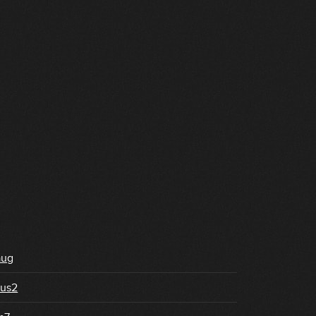
aug
us2