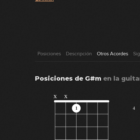
Posiciones
Descripción
Otros Acordes
Si
Posiciones de
G#m
en
la guita
x
x
1
4