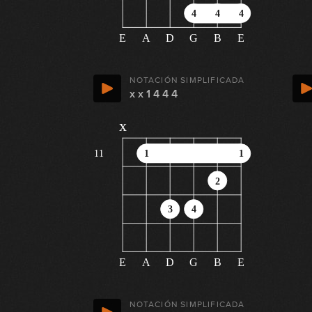
4
4
4
E
A
D
G
B
E
NOTACIÓN SIMPLIFICADA
x x 1 4 4 4
x
11
1
1
2
3
4
E
A
D
G
B
E
NOTACIÓN SIMPLIFICADA