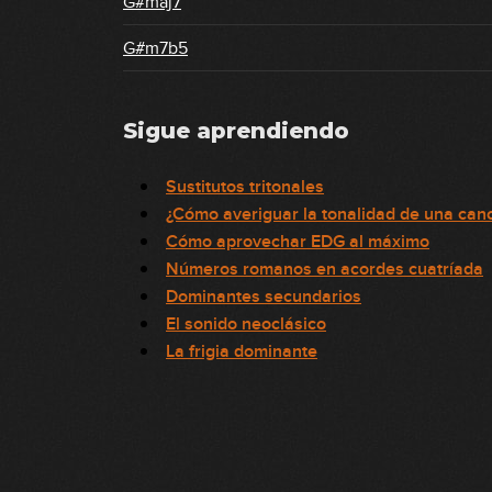
G#maj7
G#m7b5
Sigue aprendiendo
Sustitutos tritonales
¿Cómo averiguar la tonalidad de una can
Cómo aprovechar EDG al máximo
Números romanos en acordes cuatríada
Dominantes secundarios
El sonido neoclásico
La frigia dominante