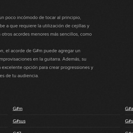
un poco incómodo de tocar al principio,
e a que requiere la utilización de cejillas y
 otros acordes menores más sencillos, como
ión, el acorde de G#m puede agregar un
mprovisaciones en la guitarra. Además, su
 excelente opción para crear progressiones y
s de tu audiencia.
G#m
G#
G#sus
G#s