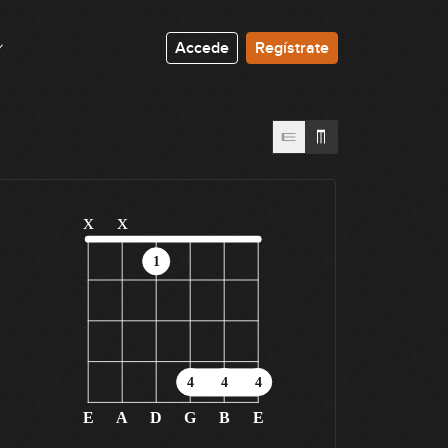
Accede
Regístrate
x
x
1
4
4
4
E
A
D
G
B
E