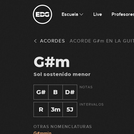
Escuela
Live
Profesore
ACORDES
ACORDE
G#m
EN
LA GUI
G#m
Sol sostenido menor
NOTAS
G#
B
D#
INTERVALOS
R
3m
5J
OTRAS NOMENCLATURAS
G#mmin