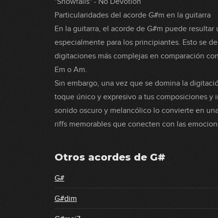
"Snowfalls" - No Devotion
Particularidades del acorde G#m en la guitarra
En la guitarra, el acorde de G#m puede resultar 
especialmente para los principiantes. Esto se deb
digitaciones más complejas en comparación con
Em o Am.
Sin embargo, una vez que se domina la digitac
toque único y expresivo a tus composiciones y i
sonido oscuro y melancólico lo convierte en una
riffs memorables que conecten con las emocione
Otros acordes de
G#
G#
G#dim