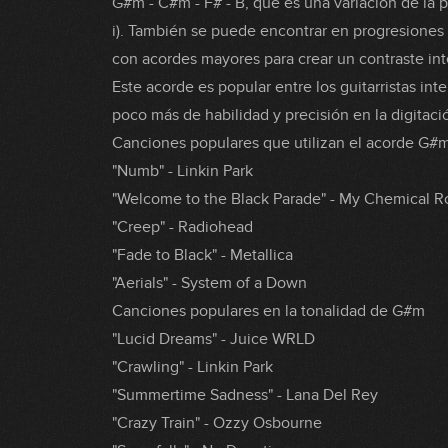
G#m - C#m - F# - B, que es una variación de la p
i). También se puede encontrar en progresione
con acordes mayores para crear un contraste int
Este acorde es popular entre los guitarristas in
poco más de habilidad y precisión en la digitaci
Canciones populares que utilizan el acorde G#
"Numb" - Linkin Park
"Welcome to the Black Parade" - My Chemical 
"Creep" - Radiohead
"Fade to Black" - Metallica
"Aerials" - System of a Down
Canciones populares en la tonalidad de G#m
"Lucid Dreams" - Juice WRLD
"Crawling" - Linkin Park
"Summertime Sadness" - Lana Del Rey
"Crazy Train" - Ozzy Osbourne