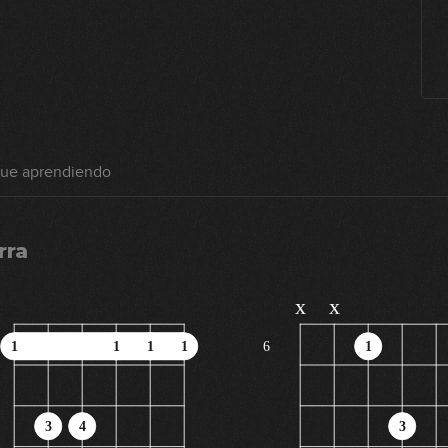
gue aprendiendo
rra
x
x
1
1
1
1
6
1
3
4
3