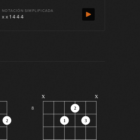
NOTACIÓN SIMPLIFICADA
x x 1 4 4 4
x
x
8
2
2
1
3