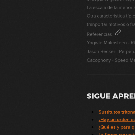
La escala de la menor a
Otra característica típ
tranportar motivos o f
Referencias
Yngwie Malmsteen - Ri
Jason Becker - Perpet
Cacophony - Speed M
SIGUE APR
Sustitutos triton
¿Hay un orden es
¿Qué es y para q
La forma correct