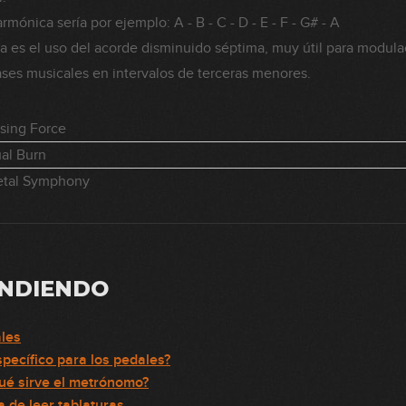
rmónica sería por ejemplo: A - B - C - D - E - F - G# - A
ica es el uso del acorde disminuido séptima, muy útil para modul
rases musicales en intervalos de terceras menores.
sing Force
ual Burn
etal Symphony
ENDIENDO
ales
pecífico para los pedales?
ué sirve el metrónomo?
a de leer tablaturas