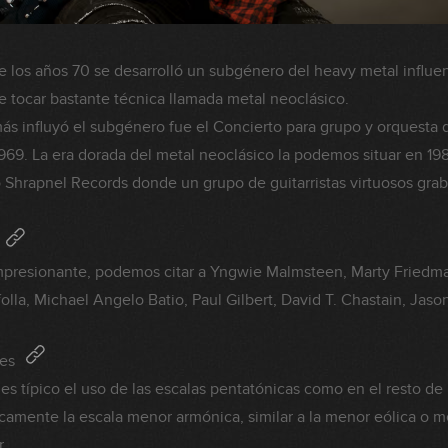
de los años 70 se desarrolló un subgénero del heavy metal influe
e tocar bastante técnica llamada metal neoclásico.
ás influyó el subgénero fue el Concierto para grupo y orquesta
1969. La era dorada del metal neoclásico la podemos situar en 198
 Shrapnel Records donde un grupo de guitarristas virtuosos gra
 impresionante, podemos citar a Yngwie Malmsteen, Marty Friedm
lla, Michael Angelo Batio, Paul Gilbert, David T. Chastain, Jason
les
 es típico el uso de las escalas pentatónicas como en el resto de
icamente la escala menor armónica, similar a la menor eólica o m
.