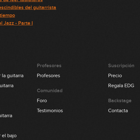
scindibles del guitarrista
atiempo
l Jazz - Parte I
Profesores
Suscripción
la guitarra
Profesores
Precio
itarra
Regala EDG
Comunidad
Foro
Backstage
Testimonios
Contacta
itarra
 el bajo