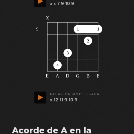
x x 7 9 10 9
x
9
1
1
2
3
4
E
A
D
G
B
E
NOTACIÓN SIMPLIFICADA
x 12 11 9 10 9
Acorde de A en la