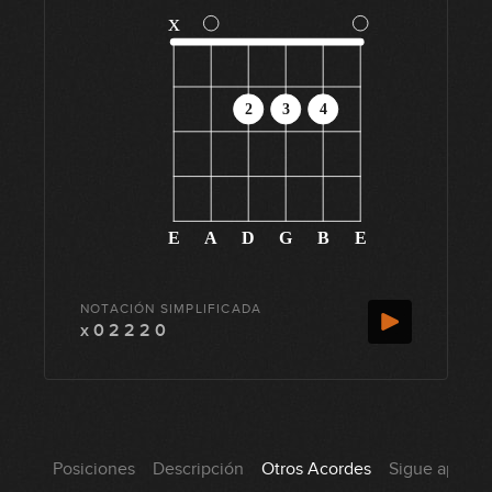
x
2
3
4
E
A
D
G
B
E
NOTACIÓN SIMPLIFICADA
x 0 2 2 2 0
Posiciones
Descripción
Otros Acordes
Sigue aprend