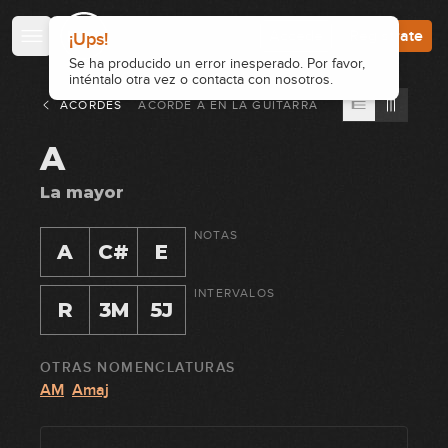
Accede
Regístrate
ACORDES
ACORDE
A
EN
LA GUITARRA
A
La mayor
NOTAS
A
C#
E
INTERVALOS
R
3M
5J
OTRAS NOMENCLATURAS
AM
Amaj