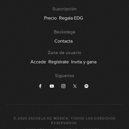
Suscripción
Precio
Regala EDG
Backstage
Contacta
Zona de usuario
Accede
Regístrate
Invita y gana
Síguenos
©
2026
ESCUELA DE MÚSICA
. TODOS LOS DERECHOS
RESERVADOS.