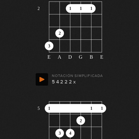
2
1
1
1
2
3
E
A
D
G
B
E
NOTACIÓN SIMPLIFICADA
5 4 2 2 2 x
5
1
1
1
2
3
4