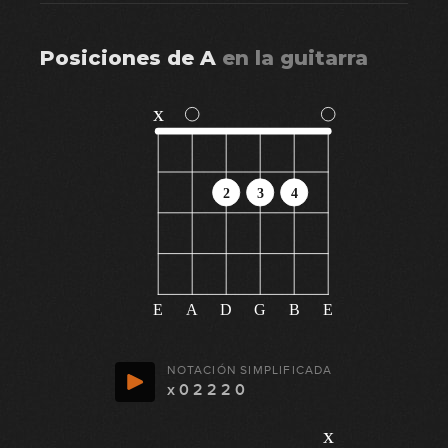
Posiciones de
A
en
la guitarra
x
2
3
4
E
A
D
G
B
E
NOTACIÓN SIMPLIFICADA
x 0 2 2 2 0
x