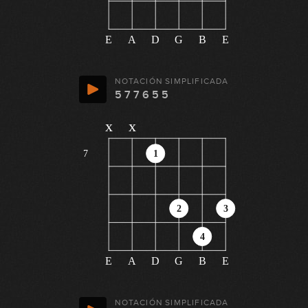
E
A
D
G
B
E
NOTACIÓN SIMPLIFICADA
5 7 7 6 5 5
x
x
7
1
2
3
4
E
A
D
G
B
E
NOTACIÓN SIMPLIFICADA