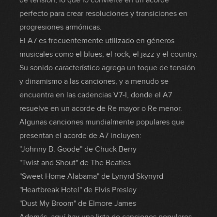
de tensión, lo que lo convierte en un acorde
perfecto para crear resoluciones y transiciones en
progresiones armónicas.
El A7 es frecuentemente utilizado en géneros
musicales como el blues, el rock, el jazz y el country.
Su sonido característico agrega un toque de tensión
y dinamismo a las canciones, y a menudo se
encuentra en las cadencias V7-I, donde el A7
resuelve en un acorde de Re mayor o Re menor.
Algunas canciones mundialmente populares que
presentan el acorde de A7 incluyen:
"Johnny B. Goode" de Chuck Berry
"Twist and Shout" de The Beatles
"Sweet Home Alabama" de Lynyrd Skynyrd
"Heartbreak Hotel" de Elvis Presley
"Dust My Broom" de Elmore James