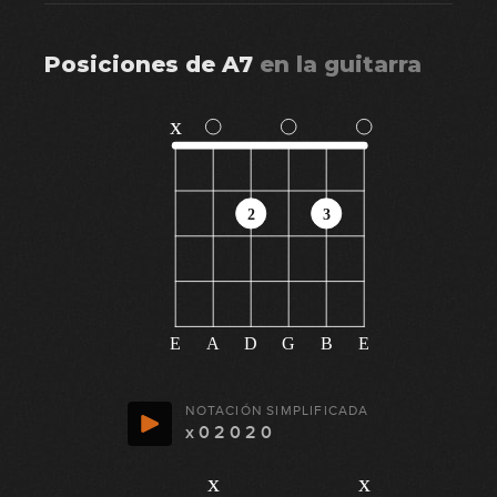
Posiciones de
A7
en
la guitarra
x
2
3
E
A
D
G
B
E
NOTACIÓN SIMPLIFICADA
x 0 2 0 2 0
x
x