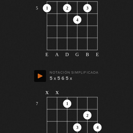
5
1
2
3
4
E
A
D
G
B
E
NOTACIÓN SIMPLIFICADA
5 x 5 6 5 x
x
x
7
1
2
3
4