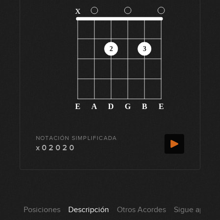
x
2
3
E
A
D
G
B
E
NOTACIÓN SIMPLIFICADA
x 0 2 0 2 0
Posiciones
Descripción
Otros Acordes
Sigue aprend