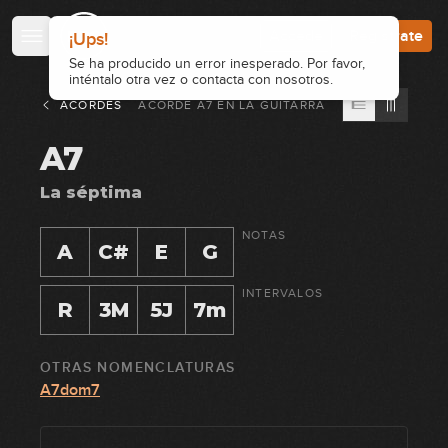
Accede
Regístrate
ACORDES
ACORDE
A7
EN
LA GUITARRA
A7
La séptima
NOTAS
A
C#
E
G
INTERVALOS
R
3M
5J
7m
OTRAS NOMENCLATURAS
A7dom7