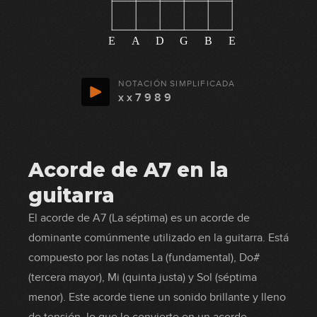
E
A
D
G
B
E
NOTACIÓN SIMPLIFICADA
x x 7 9 8 9
Acorde de A7 en la
guitarra
El acorde de A7 (La séptima) es un acorde de
dominante comúnmente utilizado en la guitarra. Está
compuesto por las notas La (fundamental), Do#
(tercera mayor), Mi (quinta justa) y Sol (séptima
menor). Este acorde tiene un sonido brillante y lleno