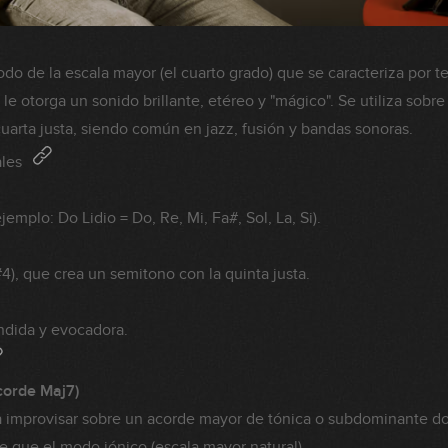
odo de la escala mayor (el cuarto grado) que se caracteriza por t
le otorga un sonido brillante, etéreo y "mágico". Se utiliza sob
 cuarta justa, siendo común en jazz, fusión y bandas sonoras.
ales
7 (ejemplo: Do Lidio = Do, Re, Mi, Fa#, Sol, La, Si).
4), que crea un semitono con la quinta justa.
endida y evocadora.
corde Maj7)
a improvisar sobre un acorde mayor de tónica o subdominante do
e que el modo jónico (escala mayor natural).