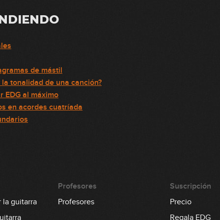
ENDIENDO
ales
agramas de mástil
la tonalidad de una canción?
r EDG al máximo
 en acordes cuatríada
undarios
Profesores
Suscripción
la guitarra
Profesores
Precio
itarra
Regala EDG