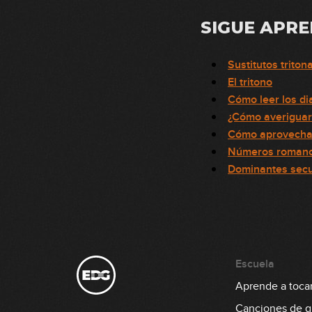
SIGUE APR
Sustitutos triton
El tritono
Cómo leer los di
¿Cómo averiguar 
Cómo aprovecha
Números romanos
Dominantes sec
Escuela
Aprende a tocar 
Canciones de gu