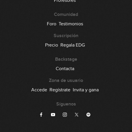
Profesores
Comunidad
Foro
Testimonios
Suscripción
Precio
Regala EDG
Backstage
Contacta
Zona de usuario
Accede
Regístrate
Invita y gana
Síguenos