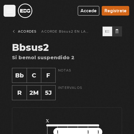
Accede
Regístrate
ACORDES
ACORDE
Bbsus2
EN
LA
GUITARRA
Bbsus2
Si bemol suspendido 2
NOTAS
Bb
C
F
INTERVALOS
R
2M
5J
x
1
1
1