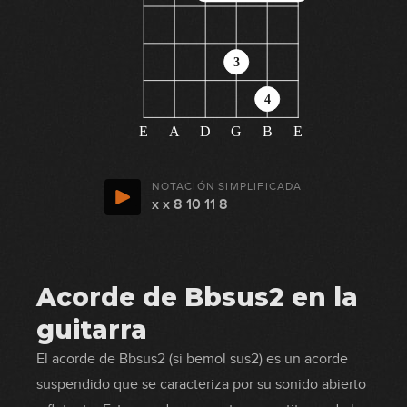
3
4
E
A
D
G
B
E
NOTACIÓN SIMPLIFICADA
x x 8 10 11 8
Acorde de Bbsus2 en la
guitarra
El acorde de Bbsus2 (si bemol sus2) es un acorde
suspendido que se caracteriza por su sonido abierto