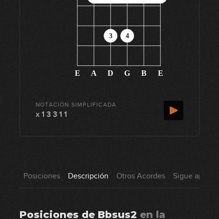
3
4
E
A
D
G
B
E
NOTACIÓN SIMPLIFICADA
x 1 3 3 1 1
Posiciones
Descripción
Otros Acordes
Sigue aprend
Posiciones de
Bbsus2
en
la