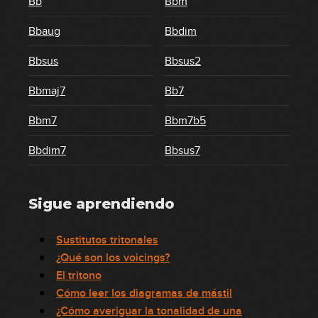
Bb
Bbm
Bbaug
Bbdim
Bbsus
Bbsus2
Bbmaj7
Bb7
Bbm7
Bbm7b5
Bbdim7
Bbsus7
Sigue aprendiendo
Sustitutos tritonales
¿Qué son los voicings?
El tritono
Cómo leer los diagramas de mástil
¿Cómo averiguar la tonalidad de una