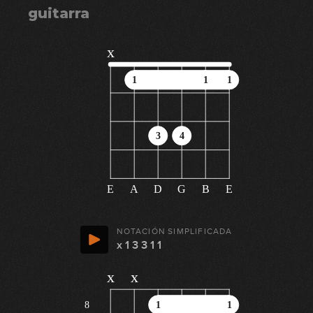
guitarra
x
1
1
1
3
4
E
A
D
G
B
E
NOTACIÓN SIMPLIFICADA
x 1 3 3 1 1
x
x
8
1
1