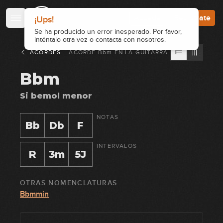
Accede
Regístrate
ACORDES
ACORDE
Bbm
EN
LA GUITARRA
Bbm
Si bemol menor
NOTAS
Bb
Db
F
INTERVALOS
R
3m
5J
OTRAS NOMENCLATURAS
Bbmmin