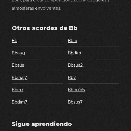
Ebm, para crear composiciones conmovedoras y
atmósferas envolventes.
Otros acordes de
Bb
Bb
Bbm
Bbaug
Bbdim
Bbsus
Bbsus2
Bbmaj7
Bb7
Bbm7
Bbm7b5
Bbdim7
Bbsus7
Sigue aprendiendo