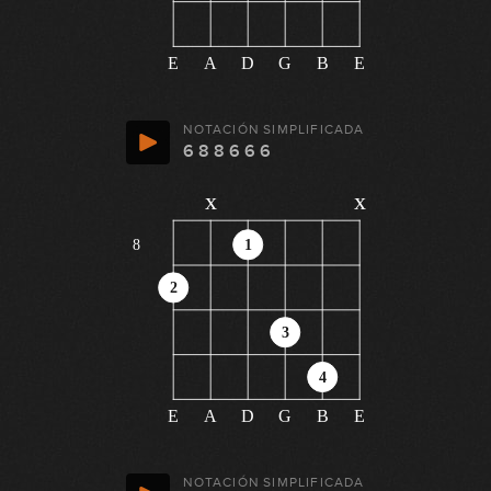
E
A
D
G
B
E
NOTACIÓN SIMPLIFICADA
6 8 8 6 6 6
x
x
8
1
2
3
4
E
A
D
G
B
E
NOTACIÓN SIMPLIFICADA