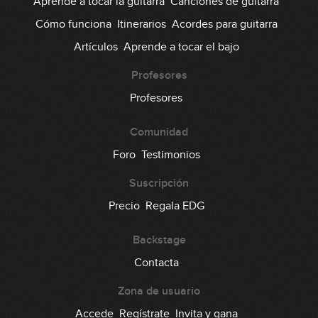
Aprende a tocar la guitarra
Canciones de guitarra
Cómo funciona
Itinerarios
Acordes para guitarra
Artículos
Aprende a tocar el bajo
Profesores
Profesores
Comunidad
Foro
Testimonios
Suscripción
Precio
Regala EDG
Backstage
Contacta
Zona de usuario
Accede
Regístrate
Invita y gana