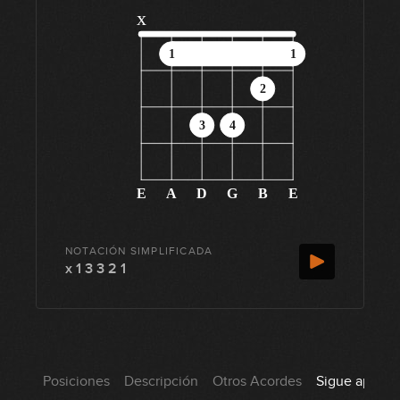
x
1
1
2
3
4
E
A
D
G
B
E
NOTACIÓN SIMPLIFICADA
x 1 3 3 2 1
Posiciones
Descripción
Otros Acordes
Sigue aprend