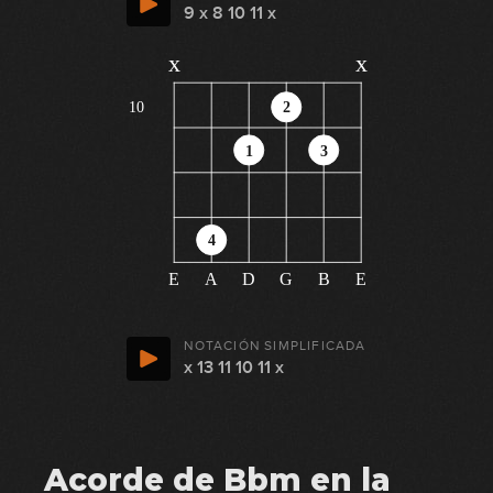
9 x 8 10 11 x
x
x
10
2
1
3
4
E
A
D
G
B
E
NOTACIÓN SIMPLIFICADA
x 13 11 10 11 x
Acorde de Bbm en la