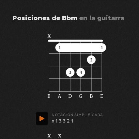
Posiciones de
Bbm
en
la guitarra
x
1
1
2
3
4
E
A
D
G
B
E
NOTACIÓN SIMPLIFICADA
x 1 3 3 2 1
x
x