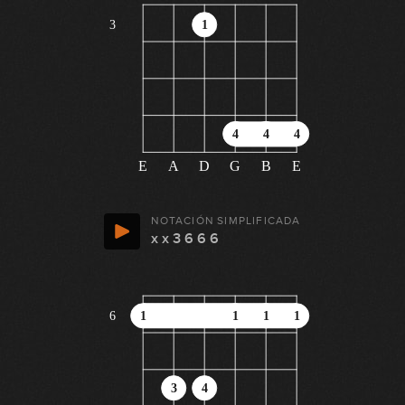
3
1
4
4
4
E
A
D
G
B
E
NOTACIÓN SIMPLIFICADA
x x 3 6 6 6
6
1
1
1
1
3
4