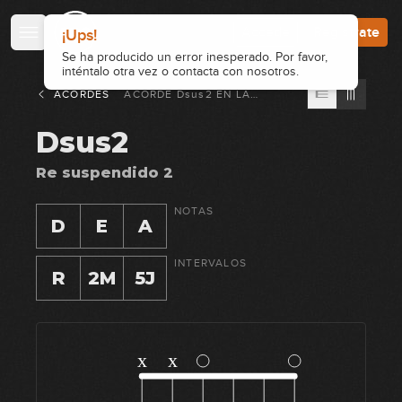
Accede
Regístrate
¡Ups!
Se ha producido un error inesperado. Por favor,
inténtalo otra vez o contacta con nosotros.
ACORDES
ACORDE
Dsus2
EN
LA
GUITARRA
Dsus2
Re suspendido 2
NOTAS
D
E
A
INTERVALOS
R
2M
5J
x
x