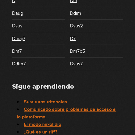
D
Dm
Daug
Ddim
Dsus
Dsus2
Dmaj7
D7
Dm7
Dm7b5
Ddim7
Dsus7
Sigue aprendiendo
Sustitutos tritonales
Comunicado sobre problemas de acceso a
la plataforma
El modo mixolidio
¿Qué es un riff?