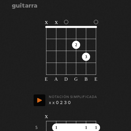
guitarra
x
x
2
3
E
A
D
G
B
E
NOTACIÓN SIMPLIFICADA
x x 0 2 3 0
x
5
1
1
1