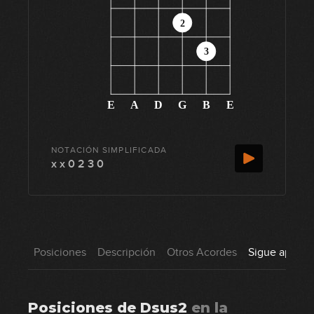
2
3
E
A
D
G
B
E
NOTACIÓN SIMPLIFICADA
x x 0 2 3 0
Posiciones
Descripción
Otros Acordes
Sigue aprend
Posiciones de
Dsus2
en
la