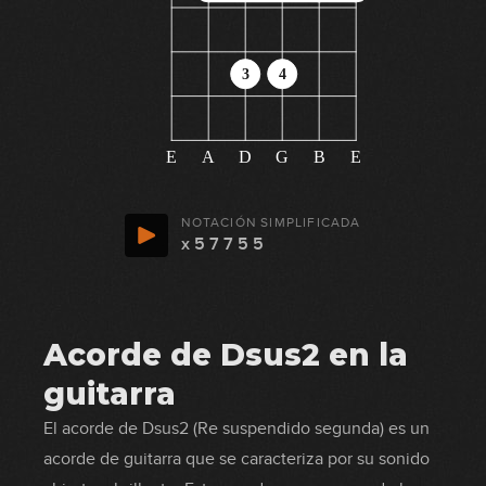
3
4
E
A
D
G
B
E
NOTACIÓN SIMPLIFICADA
x 5 7 7 5 5
Acorde de Dsus2 en la
guitarra
El acorde de Dsus2 (Re suspendido segunda) es un
acorde de guitarra que se caracteriza por su sonido