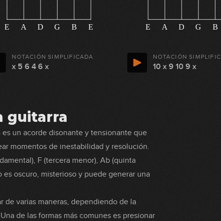
E
A
D
G
B
E
E
A
D
G
B
NOTACIÓN SIMPLIFICADA
NOTACIÓN SIMPLIFI
x 5 6 4 6 x
10 x 9 10 9 x
 guitarra
 es un acorde disonante y tensionante que
rear momentos de inestabilidad y resolución.
damental), F (tercera menor), Ab (quinta
o es oscuro, misterioso y puede generar una
ar de varias maneras, dependiendo de la
a. Una de las formas más comunes es presionar