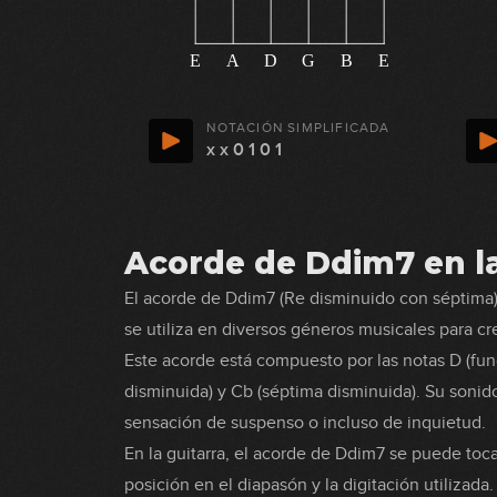
E
A
D
G
B
E
NOTACIÓN SIMPLIFICADA
x x 0 1 0 1
Acorde de Ddim7 en la
El acorde de Ddim7 (Re disminuido con séptima)
se utiliza en diversos géneros musicales para c
Este acorde está compuesto por las notas D (fun
disminuida) y Cb (séptima disminuida). Su sonid
sensación de suspenso o incluso de inquietud.
En la guitarra, el acorde de Ddim7 se puede toc
posición en el diapasón y la digitación utilizad