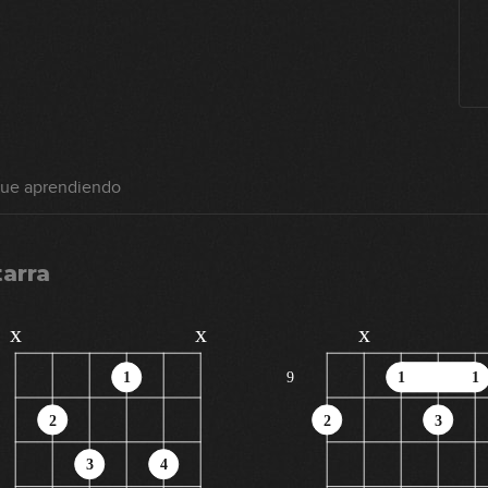
gue aprendiendo
tarra
x
x
x
1
9
1
1
2
2
3
3
4