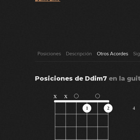
Posiciones
Descripción
Otros Acordes
Si
Posiciones de
Ddim7
en
la gui
x
x
1
2
4