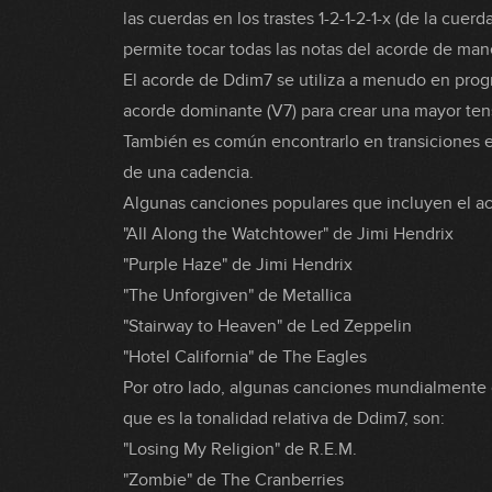
las cuerdas en los trastes 1-2-1-2-1-x (de la cuer
permite tocar todas las notas del acorde de mane
El acorde de Ddim7 se utiliza a menudo en prog
acorde dominante (V7) para crear una mayor tensi
También es común encontrarlo en transiciones 
de una cadencia.
Algunas canciones populares que incluyen el a
"All Along the Watchtower" de Jimi Hendrix
"Purple Haze" de Jimi Hendrix
"The Unforgiven" de Metallica
"Stairway to Heaven" de Led Zeppelin
"Hotel California" de The Eagles
Por otro lado, algunas canciones mundialmente 
que es la tonalidad relativa de Ddim7, son:
"Losing My Religion" de R.E.M.
"Zombie" de The Cranberries