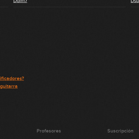
Ddim7
Dsu
ificadores?
 guitarra
Profesores
Suscripción