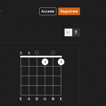
Accede
Regístrate
x
x
1
2
E
A
D
G
B
E