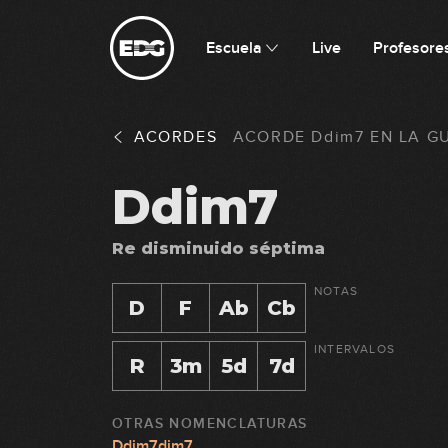
Escuela
Live
Profesore
ACORDES
ACORDE
Ddim7
EN
LA G
Ddim7
Re disminuido séptima
NOTAS
D
F
Ab
Cb
INTERVALOS
R
3m
5d
7d
OTRAS NOMENCLATURAS
Ddim7dim7