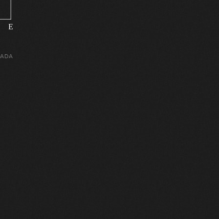
E
CADA