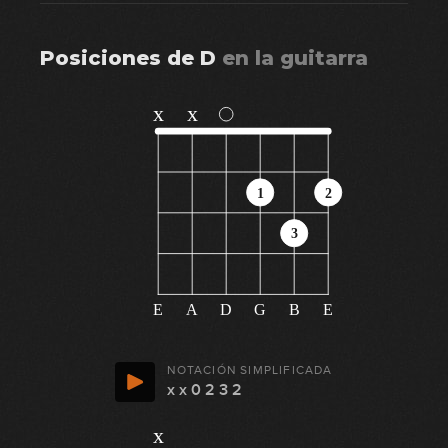
Posiciones de
D
en
la guitarra
x
x
1
2
3
E
A
D
G
B
E
NOTACIÓN SIMPLIFICADA
x x 0 2 3 2
x