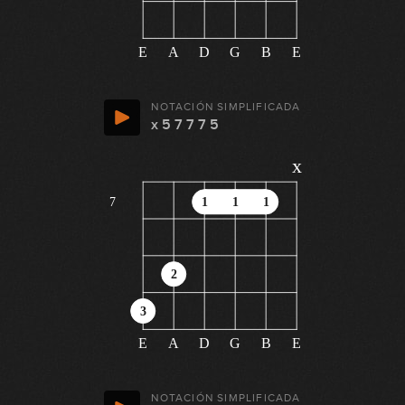
E
A
D
G
B
E
NOTACIÓN SIMPLIFICADA
x 5 7 7 7 5
x
7
1
1
1
2
3
E
A
D
G
B
E
NOTACIÓN SIMPLIFICADA