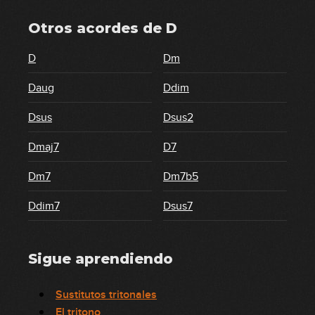
Otros acordes de
D
D
Dm
Daug
Ddim
Dsus
Dsus2
Dmaj7
D7
Dm7
Dm7b5
Ddim7
Dsus7
Sigue aprendiendo
Sustitutos tritonales
El tritono