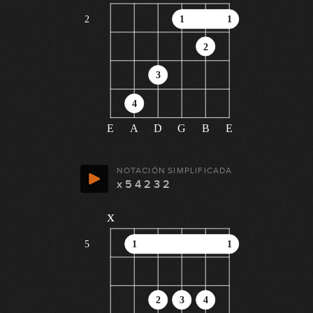
2
1
1
2
3
4
E
A
D
G
B
E
NOTACIÓN SIMPLIFICADA
x 5 4 2 3 2
x
5
1
1
2
3
4