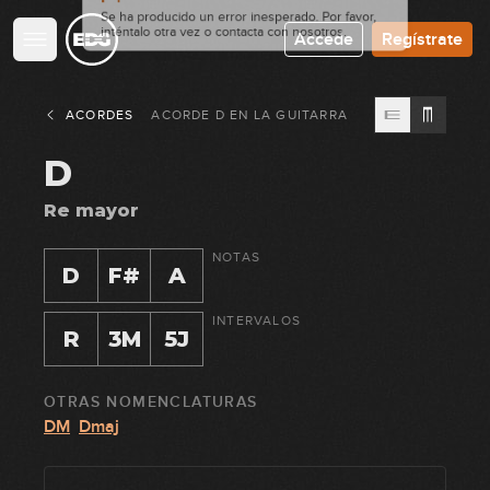
Accede
Regístrate
ACORDES
ACORDE
D
EN
LA GUITARRA
D
Re mayor
NOTAS
D
F#
A
INTERVALOS
R
3M
5J
OTRAS NOMENCLATURAS
DM
Dmaj