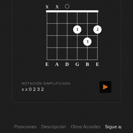
x
x
1
2
3
E
A
D
G
B
E
NOTACIÓN SIMPLIFICADA
x x 0 2 3 2
Posiciones
Descripción
Otros Acordes
Sigue aprend