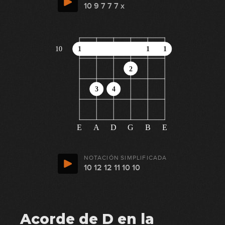
10 9 7 7 7 x
10
1
1
1
2
3
4
E
A
D
G
B
E
NOTACIÓN SIMPLIFICADA
10 12 12 11 10 10
Acorde de D en la