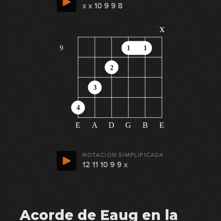
x x 10 9 9 8
x
9
1
1
2
3
4
E
A
D
G
B
E
NOTACIÓN SIMPLIFICADA
12 11 10 9 9 x
Acorde de Eaug en la