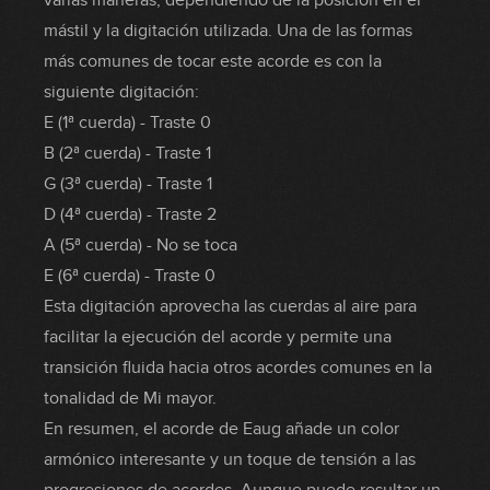
varias maneras, dependiendo de la posición en el
mástil y la digitación utilizada. Una de las formas
más comunes de tocar este acorde es con la
siguiente digitación:
E (1ª cuerda) - Traste 0
B (2ª cuerda) - Traste 1
G (3ª cuerda) - Traste 1
D (4ª cuerda) - Traste 2
A (5ª cuerda) - No se toca
E (6ª cuerda) - Traste 0
Esta digitación aprovecha las cuerdas al aire para
facilitar la ejecución del acorde y permite una
transición fluida hacia otros acordes comunes en la
tonalidad de Mi mayor.
En resumen, el acorde de Eaug añade un color
armónico interesante y un toque de tensión a las