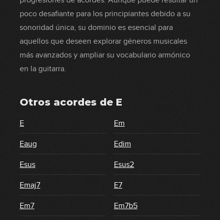
progresiones de acordes. Aunque puede resultar un
poco desafiante para los principiantes debido a su
sonoridad única, su dominio es esencial para
aquellos que deseen explorar géneros musicales
más avanzados y ampliar su vocabulario armónico
en la guitarra.
Otros acordes de
E
E
Em
Eaug
Edim
Esus
Esus2
Emaj7
E7
Em7
Em7b5