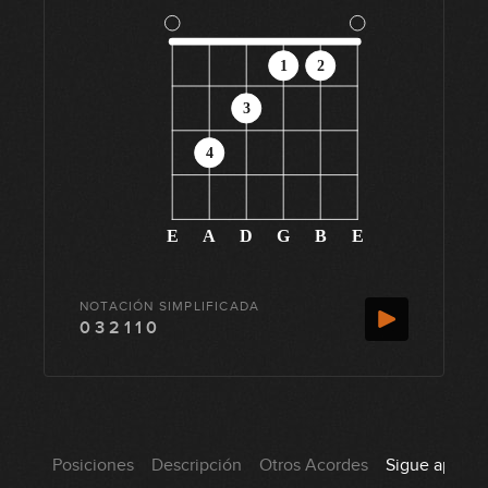
1
2
3
4
E
A
D
G
B
E
NOTACIÓN SIMPLIFICADA
0 3 2 1 1 0
Posiciones
Descripción
Otros Acordes
Sigue aprend