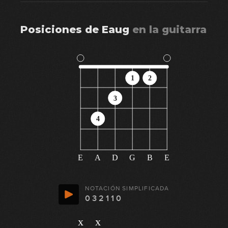
Posiciones de
Eaug
en
la guitarra
1
2
3
4
E
A
D
G
B
E
NOTACIÓN SIMPLIFICADA
0 3 2 1 1 0
x
x