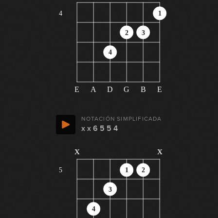
4
1
2
3
4
E
A
D
G
B
E
NOTACIÓN SIMPLIFICADA
x x 6 5 5 4
x
x
5
1
2
3
4