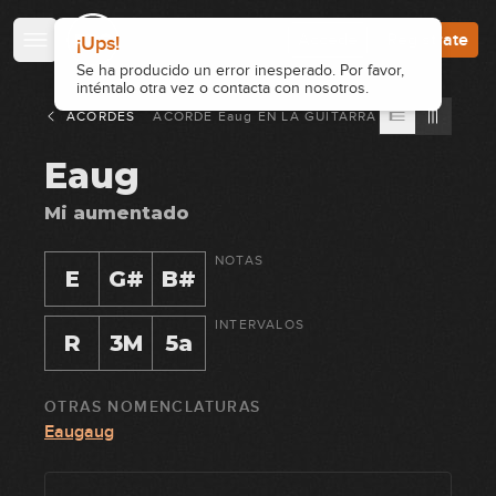
Accede
Regístrate
ACORDES
ACORDE
Eaug
EN
LA GUITARRA
Eaug
Mi aumentado
NOTAS
E
G#
B#
INTERVALOS
R
3M
5a
OTRAS NOMENCLATURAS
Eaugaug