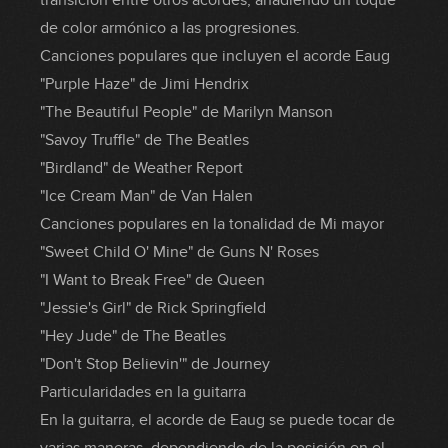
transición entre otros acordes, añadiendo un toque
de color armónico a las progresiones.
Canciones populares que incluyen el acorde Eaug
"Purple Haze" de Jimi Hendrix
"The Beautiful People" de Marilyn Manson
"Savoy Truffle" de The Beatles
"Birdland" de Weather Report
"Ice Cream Man" de Van Halen
Canciones populares en la tonalidad de Mi mayor
"Sweet Child O' Mine" de Guns N' Roses
"I Want to Break Free" de Queen
"Jessie's Girl" de Rick Springfield
"Hey Jude" de The Beatles
"Don't Stop Believin'" de Journey
Particularidades en la guitarra
En la guitarra, el acorde de Eaug se puede tocar de