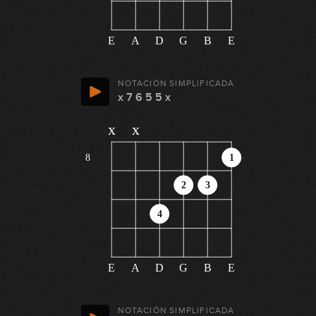
E
A
D
G
B
E
NOTACIÓN SIMPLIFICADA
x 7 6 5 5 x
x
x
8
1
2
3
4
E
A
D
G
B
E
NOTACIÓN SIMPLIFICADA