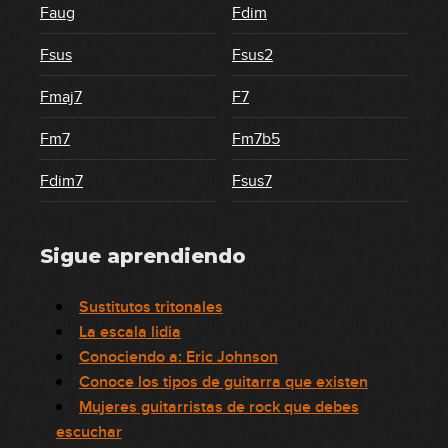
Faug
Fdim
Fsus
Fsus2
Fmaj7
F7
Fm7
Fm7b5
Fdim7
Fsus7
Sigue aprendiendo
Sustitutos tritonales
La escala lidia
Conociendo a: Eric Johnson
Conoce los tipos de guitarra que existen
Mujeres guitarristas de rock que debes
escuchar