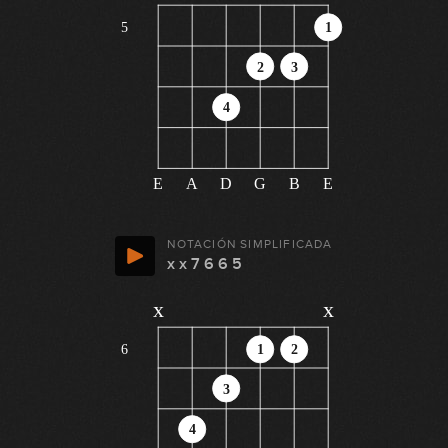
5
1
2
3
4
E
A
D
G
B
E
NOTACIÓN SIMPLIFICADA
x x 7 6 6 5
x
x
6
1
2
3
4