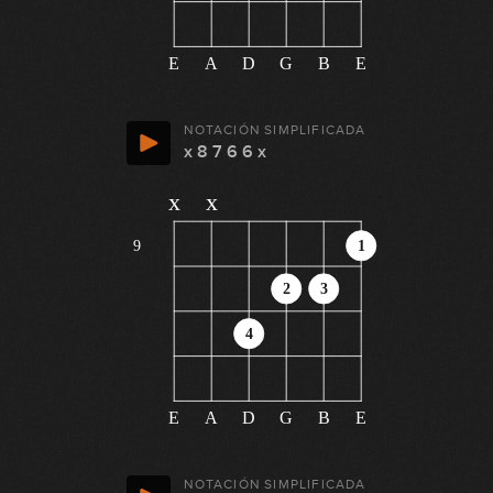
E
A
D
G
B
E
NOTACIÓN SIMPLIFICADA
x 8 7 6 6 x
x
x
9
1
2
3
4
E
A
D
G
B
E
NOTACIÓN SIMPLIFICADA