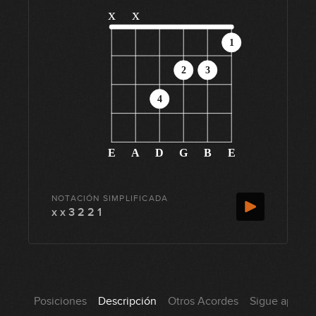
x
x
1
2
3
4
E
A
D
G
B
E
NOTACIÓN SIMPLIFICADA
x x 3 2 2 1
Posiciones
Descripción
Otros Acordes
Sigue aprend