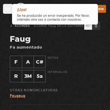
Accede
Regístrate
ACORDES
ACORDE
Faug
EN
LA GUITARRA
Faug
Fa aumentado
NOTAS
F
A
C#
INTERVALOS
R
3M
5a
OTRAS NOMENCLATURAS
Faugaug