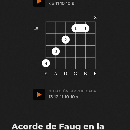
x x 11 10 10 9
x
10
1
1
2
3
4
E
A
D
G
B
E
NOTACIÓN SIMPLIFICADA
13 12 11 10 10 x
Acorde de Faug en la