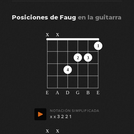
Posiciones de
Faug
en
la guitarra
x
x
1
2
3
4
E
A
D
G
B
E
NOTACIÓN SIMPLIFICADA
x x 3 2 2 1
x
x