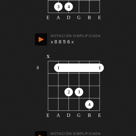
3
4
E
A
D
G
B
E
NOTACIÓN SIMPLIFICADA
x 8 8 5 6 x
x
8
1
1
2
3
4
E
A
D
G
B
E
NOTACIÓN SIMPLIFICADA