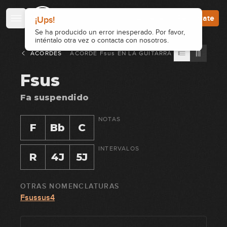
Accede
Regístrate
ACORDES
ACORDE
Fsus
EN
LA GUITARRA
Fsus
Fa suspendido
NOTAS
F
Bb
C
INTERVALOS
R
4J
5J
OTRAS NOMENCLATURAS
Fsussus4