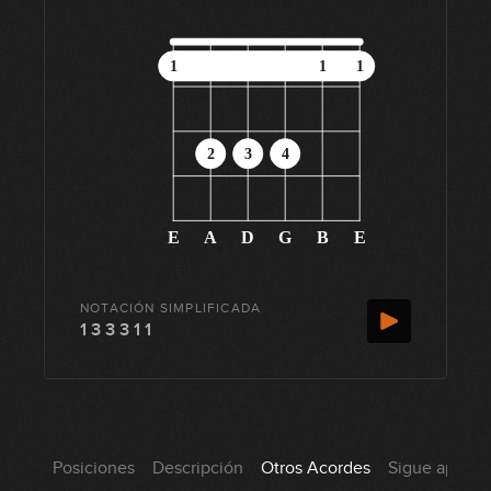
1
1
1
2
3
4
E
A
D
G
B
E
NOTACIÓN SIMPLIFICADA
1 3 3 3 1 1
Posiciones
Descripción
Otros Acordes
Sigue aprend