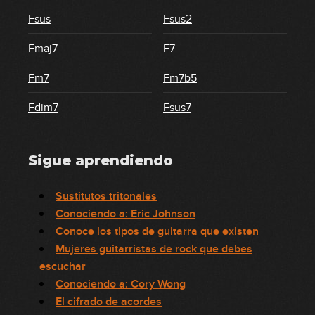
Fsus
Fsus2
Fmaj7
F7
Fm7
Fm7b5
Fdim7
Fsus7
Sigue aprendiendo
Sustitutos tritonales
Conociendo a: Eric Johnson
Conoce los tipos de guitarra que existen
Mujeres guitarristas de rock que debes
escuchar
Conociendo a: Cory Wong
El cifrado de acordes