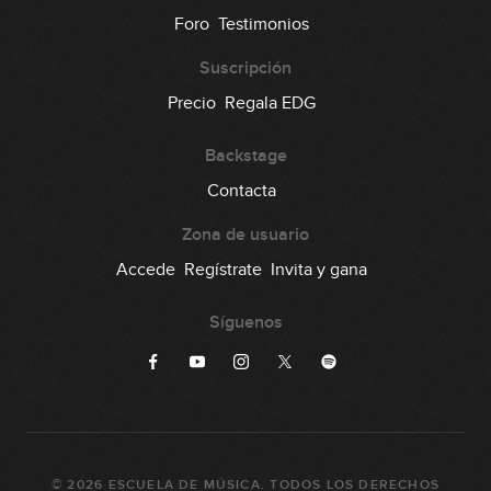
Foro
Testimonios
Suscripción
Precio
Regala EDG
Backstage
Contacta
Zona de usuario
Accede
Regístrate
Invita y gana
Síguenos
©
2026
ESCUELA DE MÚSICA
. TODOS LOS DERECHOS