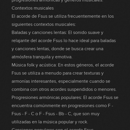
progresiones armónicas y géneros musicales.
Contextos musicales
El acorde de Fsus se utiliza frecuentemente en los
siguientes contextos musicales:
Baladas y canciones lentas: El sonido suave y
relajante del acorde Fsus lo hace ideal para baladas
y canciones lentas, donde se busca crear una
atmósfera tranquila y emotiva.
Música folk y acústica: En estos géneros, el acorde
Fsus se utiliza a menudo para crear texturas y
armonías interesantes, especialmente cuando se
combina con otros acordes suspendidos o menores.
Progresiones armónicas populares: El acorde Fsus se
encuentra comúnmente en progresiones como F -
Fsus - F - C o F - Fsus - Bb - C, que son muy
utilizadas en la música popular y rock.