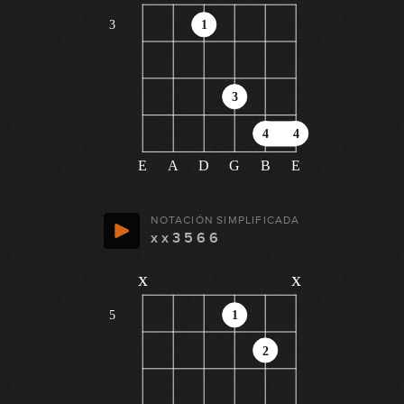
3
1
3
4
4
E
A
D
G
B
E
NOTACIÓN SIMPLIFICADA
x x 3 5 6 6
x
x
5
1
2