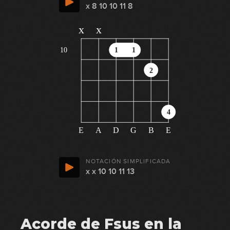
x 8 10 10 11 8
x
x
10
1
1
2
4
E
A
D
G
B
E
NOTACIÓN SIMPLIFICADA
x x 10 10 11 13
Acorde de Fsus en la