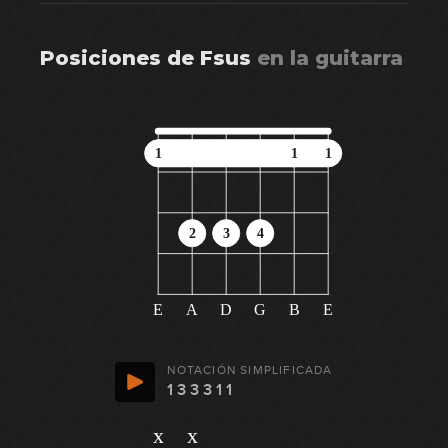
Posiciones de
Fsus
en
la guitarra
1
1
1
2
3
4
E
A
D
G
B
E
NOTACIÓN SIMPLIFICADA
1 3 3 3 1 1
x
x