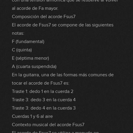
con una tensión armónica que se resuelve al volver
al acorde de Fa mayor.
Composición del acorde Fsus7
El acorde de Fsus7 se compone de las siguientes
notas:
F (fundamental)
C (quinta)
E (séptima menor)
A (cuarta suspendida)
En la guitarra, una de las formas más comunes de
tocar el acorde de Fsus7 es:
Traste 1: dedo 1 en la cuerda 2
Traste 3: dedo 3 en la cuerda 4
Traste 3: dedo 4 en la cuerda 3
Cuerdas 1 y 6 al aire
Contexto musical del acorde Fsus7