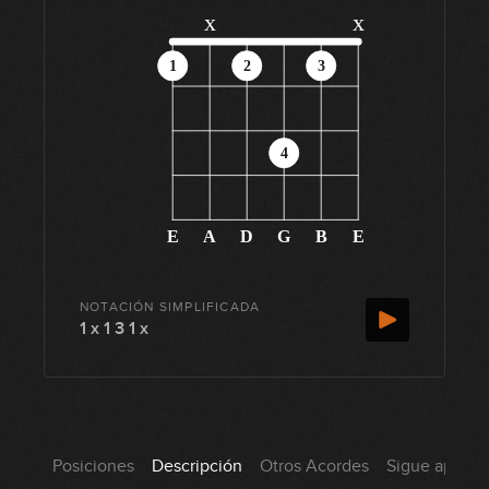
x
x
1
2
3
4
E
A
D
G
B
E
NOTACIÓN SIMPLIFICADA
1 x 1 3 1 x
Posiciones
Descripción
Otros Acordes
Sigue aprend