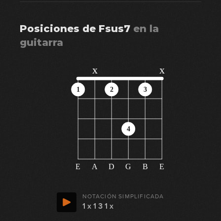
Posiciones de
Fsus7
en
la
guitarra
x
x
1
2
3
4
E
A
D
G
B
E
NOTACIÓN SIMPLIFICADA
1 x 1 3 1 x