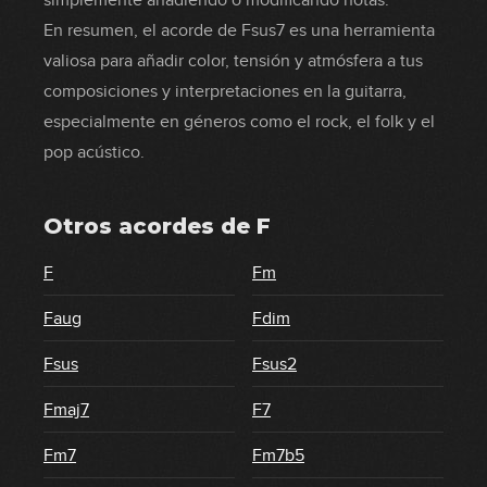
simplemente añadiendo o modificando notas.
En resumen, el acorde de Fsus7 es una herramienta
valiosa para añadir color, tensión y atmósfera a tus
composiciones y interpretaciones en la guitarra,
especialmente en géneros como el rock, el folk y el
pop acústico.
Otros acordes de
F
F
Fm
Faug
Fdim
Fsus
Fsus2
Fmaj7
F7
Fm7
Fm7b5