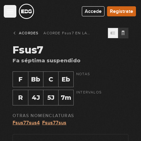
Accede
Regístrate
ACORDES
ACORDE
Fsus7
EN
LA
GUITARRA
Fsus7
Fa séptima suspendido
NOTAS
F
Bb
C
Eb
INTERVALOS
R
4J
5J
7m
OTRAS NOMENCLATURAS
Fsus77sus4
Fsus77sus