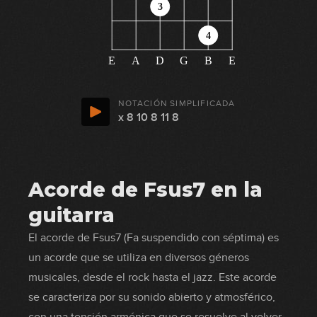
3
4
E
A
D
G
B
E
NOTACIÓN SIMPLIFICADA
x 8 10 8 11 8
Acorde de Fsus7 en la
guitarra
El acorde de Fsus7 (Fa suspendido con séptima) es
un acorde que se utiliza en diversos géneros
musicales, desde el rock hasta el jazz. Este acorde
se caracteriza por su sonido abierto y atmosférico,