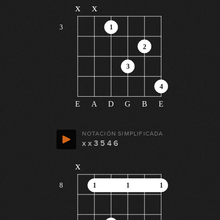
x
x
3
1
2
3
4
E
A
D
G
B
E
NOTACIÓN SIMPLIFICADA
x x 3 5 4 6
x
8
1
1
1