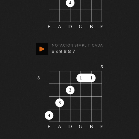
4
E
A
D
G
B
E
NOTACIÓN SIMPLIFICADA
x x 9 8 8 7
x
8
1
1
2
3
4
E
A
D
G
B
E