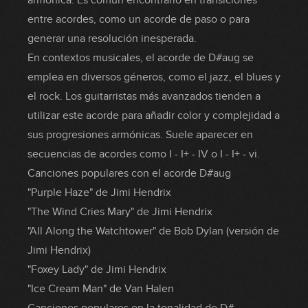
armónica. Es común encontrarlo en transiciones
entre acordes, como un acorde de paso o para
generar una resolución inesperada.
En contextos musicales, el acorde de D#aug se
emplea en diversos géneros, como el jazz, el blues y
el rock. Los guitarristas más avanzados tienden a
utilizar este acorde para añadir color y complejidad a
sus progresiones armónicas. Suele aparecer en
secuencias de acordes como I - I+ - IV o I - I+ - vi.
Canciones populares con el acorde D#aug
"Purple Haze" de Jimi Hendrix
"The Wind Cries Mary" de Jimi Hendrix
"All Along the Watchtower" de Bob Dylan (versión de
Jimi Hendrix)
"Foxey Lady" de Jimi Hendrix
"Ice Cream Man" de Van Halen