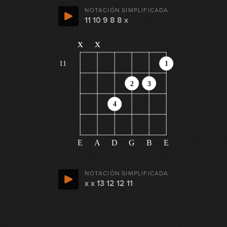
NOTACIÓN SIMPLIFICADA
11 10 9 8 8 x
x
x
11
1
2
3
4
E
A
D
G
B
E
NOTACIÓN SIMPLIFICADA
x x 13 12 12 11