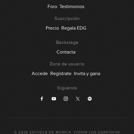
Foro
Testimonios
Suscripción
Precio
Regala EDG
Backstage
Contacta
Zona de usuario
Accede
Regístrate
Invita y gana
Síguenos
©
2026
ESCUELA DE MÚSICA
. TODOS LOS DERECHOS