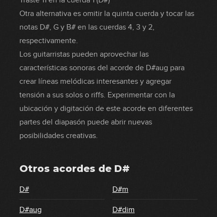
Traste 11 en la cuerda 1 (D#)
Otra alternativa es omitir la quinta cuerda y tocar las
notas D#, G y B# en las cuerdas 4, 3 y 2,
respectivamente.
Los guitarristas pueden aprovechar las
características sonoras del acorde de D#aug para
crear líneas melódicas interesantes y agregar
tensión a sus solos o riffs. Experimentar con la
ubicación y digitación de este acorde en diferentes
partes del diapasón puede abrir nuevas
posibilidades creativas.
Otros acordes de
D#
D#
D#m
D#aug
D#dim