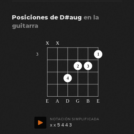
Posiciones de
D#aug
en
la
guitarra
x
x
3
1
2
3
4
E
A
D
G
B
E
NOTACIÓN SIMPLIFICADA
x x 5 4 4 3