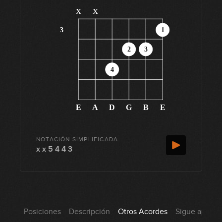
x
x
3
1
2
3
4
E
A
D
G
B
E
NOTACIÓN SIMPLIFICADA
x x 5 4 4 3
Posiciones
Descripción
Otros Acordes
Sigue aprend