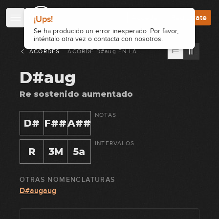
Accede
Regístrate
ACORDES
ACORDE
D#aug
EN
LA
GUITARRA
D#aug
Re sostenido aumentado
NOTAS
D#
F##
A##
INTERVALOS
R
3M
5a
OTRAS NOMENCLATURAS
D#augaug