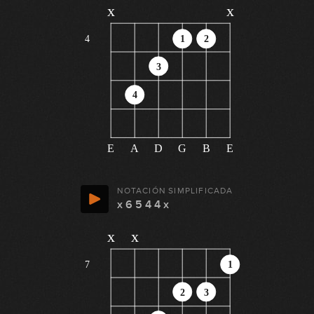
x
x
4
1
2
3
4
E
A
D
G
B
E
NOTACIÓN SIMPLIFICADA
x 6 5 4 4 x
x
x
7
1
2
3