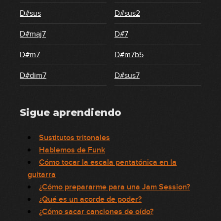
D#sus
D#sus2
D#maj7
D#7
D#m7
D#m7b5
D#dim7
D#sus7
Sigue aprendiendo
Sustitutos tritonales
Hablemos de Funk
Cómo tocar la escala pentatónica en la
guitarra
¿Cómo prepararme para una Jam Session?
¿Qué es un acorde de poder?
¿Cómo sacar canciones de oído?