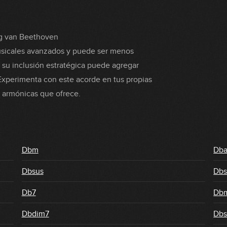
ig van Beethoven
usicales avanzados y puede ser menos
 su inclusión estratégica puede agregar
Experimenta con este acorde en tus propias
s armónicas que ofrece.
Dbm
Db
Dbsus
Dbs
Db7
Db
Dbdim7
Dbs