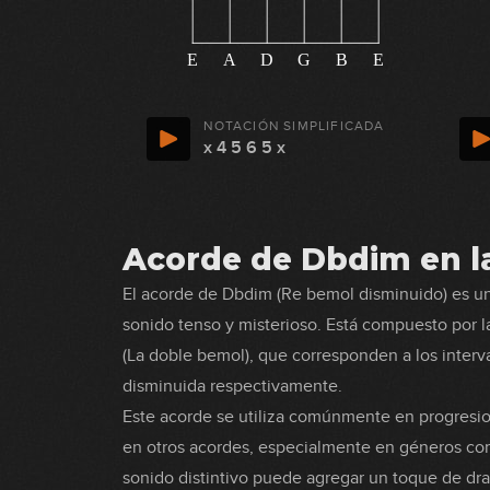
E
A
D
G
B
E
NOTACIÓN SIMPLIFICADA
x 4 5 6 5 x
Acorde de Dbdim en la
El acorde de Dbdim (Re bemol disminuido) es un
sonido tenso y misterioso. Está compuesto por l
(La doble bemol), que corresponden a los interva
disminuida respectivamente.
Este acorde se utiliza comúnmente en progresio
en otros acordes, especialmente en géneros como 
sonido distintivo puede agregar un toque de dr