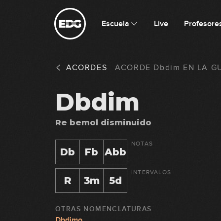
Escuela
Live
Profesore
ACORDES
ACORDE
Dbdim
EN
LA G
Dbdim
Re bemol disminuido
NOTAS
Db
Fb
Abb
INTERVALOS
R
3m
5d
OTRAS NOMENCLATURAS
Dbdimo