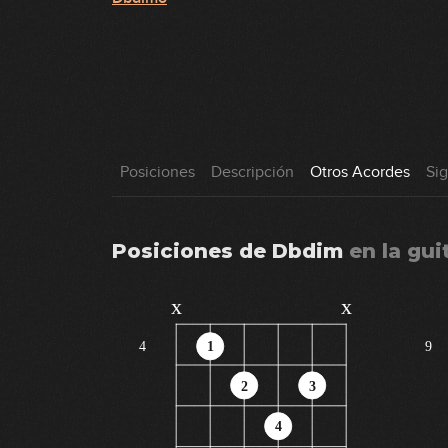
Posiciones
Descripción
Otros Acordes
Si
Posiciones de
Dbdim
en
la gui
x
x
4
1
9
2
3
4