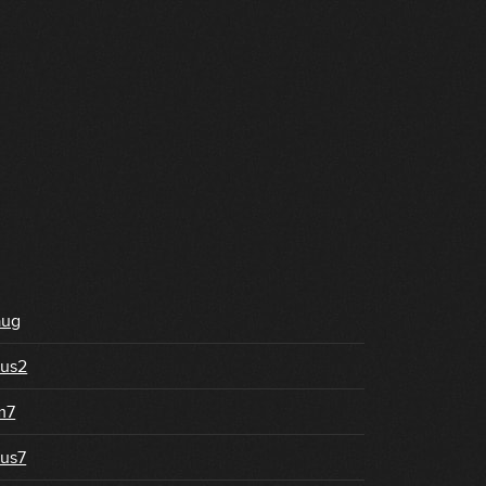
aug
us2
m7
us7