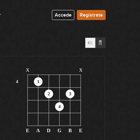
Accede
Regístrate
x
x
4
1
2
3
4
E
A
D
G
B
E