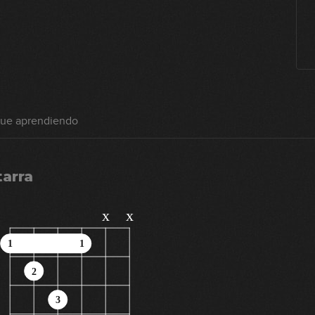
gue aprendiendo
tarra
x
x
1
1
2
3