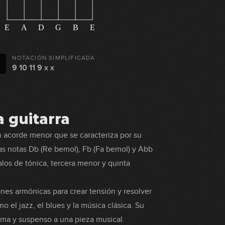
E
A
D
G
B
E
NOTACIÓN SIMPLIFICADA
9 10 11 9 x x
 guitarra
 acorde menor que se caracteriza por su
as notas Db (Re bemol), Fb (Fa bemol) y Abb
los de tónica, tercera menor y quinta
nes armónicas para crear tensión y resolver
el jazz, el blues y la música clásica. Su
ama y suspenso a una pieza musical.