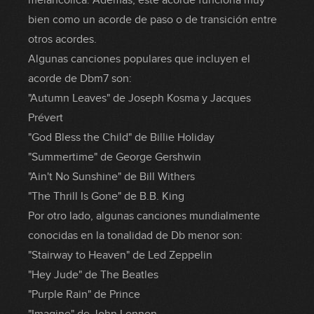
melancólica. Además, este acorde funciona muy
bien como un acorde de paso o de transición entre
otros acordes.
Algunas canciones populares que incluyen el
acorde de Dbm7 son:
"Autumn Leaves" de Joseph Kosma y Jacques
Prévert
"God Bless the Child" de Billie Holiday
"Summertime" de George Gershwin
"Ain't No Sunshine" de Bill Withers
"The Thrill Is Gone" de B.B. King
Por otro lado, algunas canciones mundialmente
conocidas en la tonalidad de Db menor son:
"Stairway to Heaven" de Led Zeppelin
"Hey Jude" de The Beatles
"Purple Rain" de Prince