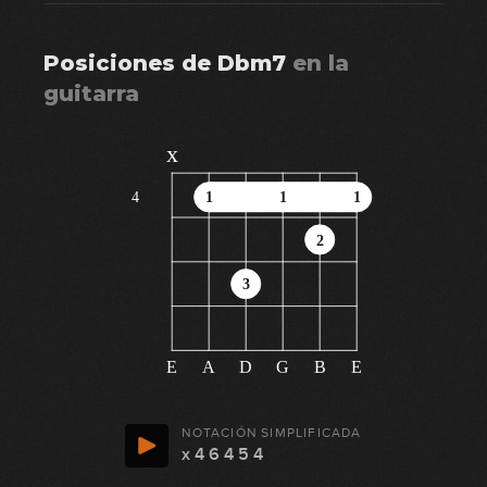
Posiciones de
Dbm7
en
la
guitarra
x
4
1
1
1
2
3
E
A
D
G
B
E
NOTACIÓN SIMPLIFICADA
x 4 6 4 5 4