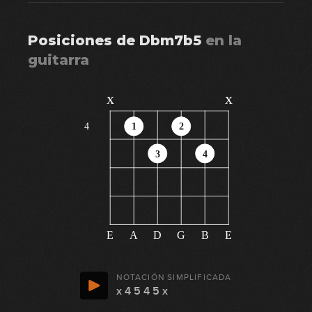
Posiciones de
Dbm7b5
en
la
guitarra
x
x
4
1
2
3
4
E
A
D
G
B
E
NOTACIÓN SIMPLIFICADA
x 4 5 4 5 x