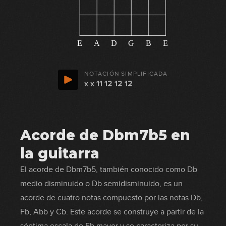
E
A
D
G
B
E
NOTACIÓN SIMPLIFICADA
x x 11 12 12 12
Acorde de Dbm7b5 en
la guitarra
El acorde de Dbm7b5, también conocido como Db
medio disminuido o Db semidisminuido, es un
acorde de cuatro notas compuesto por las notas Db,
Fb, Abb y Cb. Este acorde se construye a partir de la