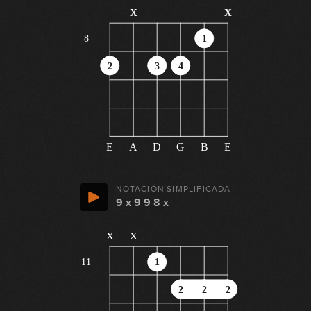
x
x
8
1
2
3
4
E
A
D
G
B
E
NOTACIÓN SIMPLIFICADA
9 x 9 9 8 x
x
x
11
1
2
2
2