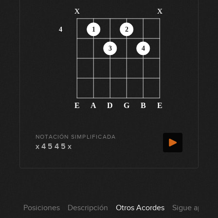
x
x
4
1
2
3
4
E
A
D
G
B
E
NOTACIÓN SIMPLIFICADA
x 4 5 4 5 x
Posiciones
Descripción
Otros Acordes
Sigue aprend