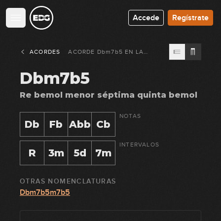
Accede
Regístrate
ACORDES
ACORDE
Dbm7b5
EN
LA
GUITARRA
Dbm7b5
Re bemol menor séptima quinta bemol
NOTAS
Db
Fb
Abb
Cb
INTERVALOS
R
3m
5d
7m
OTRAS NOMENCLATURAS
Dbm7b5m7b5