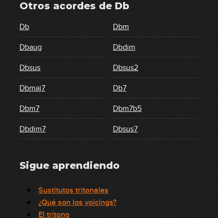
Otros acordes de
Db
Db
Dbm
Dbaug
Dbdim
Dbsus
Dbsus2
Dbmaj7
Db7
Dbm7
Dbm7b5
Dbdim7
Dbsus7
Sigue aprendiendo
Sustitutos tritonales
¿Qué son los voicings?
El tritono